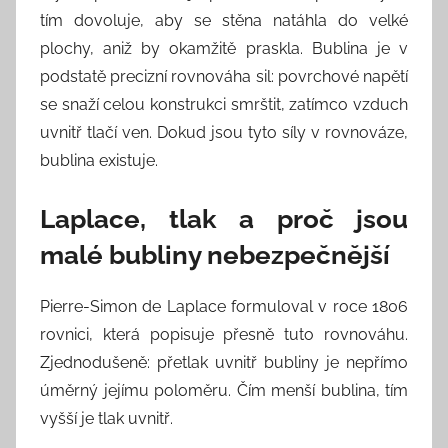
tím dovoluje, aby se stěna natáhla do velké
plochy, aniž by okamžitě praskla. Bublina je v
podstatě precizní rovnováha sil: povrchové napětí
se snaží celou konstrukci smrštit, zatímco vzduch
uvnitř tlačí ven. Dokud jsou tyto síly v rovnováze,
bublina existuje.
Laplace, tlak a proč jsou
malé bubliny nebezpečnější
Pierre-Simon de Laplace formuloval v roce 1806
rovnici, která popisuje přesně tuto rovnováhu.
Zjednodušeně: přetlak uvnitř bubliny je nepřímo
úměrný jejímu poloměru. Čím menší bublina, tím
vyšší je tlak uvnitř.