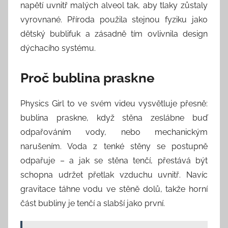
napětí uvnitř malých alveol tak, aby tlaky zůstaly
vyrovnané. Příroda použila stejnou fyziku jako
dětský bublifuk a zásadně tím ovlivnila design
dýchacího systému.
Proč bublina praskne
Physics Girl to ve svém videu vysvětluje přesně:
bublina praskne, když stěna zeslábne buď
odpařováním vody, nebo mechanickým
narušením. Voda z tenké stěny se postupně
odpařuje – a jak se stěna tenčí, přestává být
schopna udržet přetlak vzduchu uvnitř. Navíc
gravitace táhne vodu ve stěně dolů, takže horní
část bubliny je tenčí a slabší jako první.