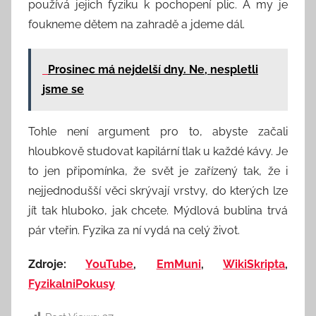
používá jejich fyziku k pochopení plic. A my je
foukneme dětem na zahradě a jdeme dál.
Prosinec má nejdelší dny. Ne, nespletli
jsme se
Tohle není argument pro to, abyste začali
hloubkově studovat kapilární tlak u každé kávy. Je
to jen připomínka, že svět je zařízený tak, že i
nejjednodušší věci skrývají vrstvy, do kterých lze
jít tak hluboko, jak chcete. Mýdlová bublina trvá
pár vteřin. Fyzika za ní vydá na celý život.
Zdroje:
YouTube
,
EmMuni
,
WikiSkripta
,
FyzikalniPokusy