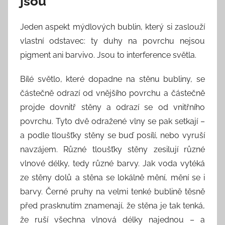
jsou
Jeden aspekt mýdlových bublin, který si zaslouží
vlastní odstavec: ty duhy na povrchu nejsou
pigment ani barvivo. Jsou to interference světla.
Bílé světlo, které dopadne na stěnu bubliny, se
částečně odrazí od vnějšího povrchu a částečně
projde dovnitř stěny a odrazí se od vnitřního
povrchu. Tyto dvě odražené vlny se pak setkají –
a podle tloušťky stěny se buď posílí, nebo vyruší
navzájem. Různé tloušťky stěny zesilují různé
vlnové délky, tedy různé barvy. Jak voda vytéká
ze stěny dolů a stěna se lokálně mění, mění se i
barvy. Černé pruhy na velmi tenké bublině těsně
před prasknutím znamenají, že stěna je tak tenká,
že ruší všechna vlnová délky najednou – a