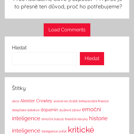
to přesně ten důvod, proč ho potřebujeme?
Load Comments
Hledat
Hledat
Štítky
Aleister Crowley
akce
averze ke ztrátě
behaviorální finance
emoční
dopamin
deepfake detekce
duševní zdraví
inteligence
historie
emoční zralost
finanční návyky
kritické
inteligence
inteligence zvířat