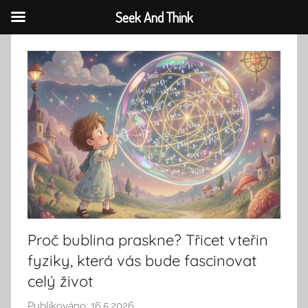
Seek And Think
Přejít
k
obsahu
Proč bublina praskne? Třicet vteřin
fyziky, která vás bude fascinovat
celý život
Publikováno:
16.5.2026
A