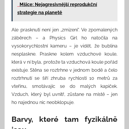
Mšice: Nejagresivnější reprodukční
strategie na planetě
Ale prasknutí není jen „zmizení“. Ve zpomalených
záběrech – a Physics Girl ho natočila na
vysokorychlostní kameru – je vidět, že bublina
nesplaskne. Praskne kolem vzduchové koule,
která v ní byla, protože ta vzduchová koule pořád
existuje. Stěna se roztrhne v jednom bodě a čelo
roztrhnutí se šíří zhruba rychlostí 10 metrů za
vteřinu, smotávajíc se do malých kapiček.
Vzduch, který byl uvnitř, zůstane na místě – jen
ho najednou nic neobklopuje.
Barvy, které tam fyzikálně