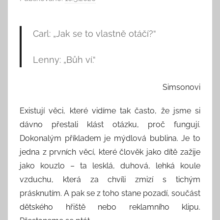
u
t
Carl: „Jak se to vlastně otáčí?“
o
r
Lenny: „Bůh ví.“
:
S
Simsonovi
e
e
Existují věci, které vidíme tak často, že jsme si
k
dávno přestali klást otázku, proč fungují.
A
Dokonalým příkladem je mýdlová bublina. Je to
n
d
jedna z prvních věcí, které člověk jako dítě zažije
T
jako kouzlo – ta lesklá, duhová, lehká koule
h
vzduchu, která za chvíli zmizí s tichým
i
prásknutím. A pak se z toho stane pozadí, součást
n
dětského hřiště nebo reklamního klipu.
k