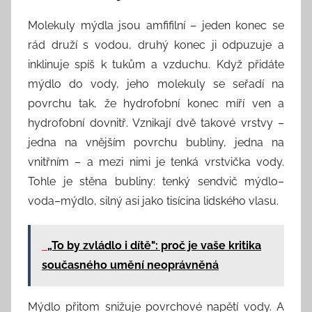
Molekuly mýdla jsou amfifilní – jeden konec se
rád druží s vodou, druhý konec ji odpuzuje a
inklinuje spíš k tukům a vzduchu. Když přidáte
mýdlo do vody, jeho molekuly se seřadí na
povrchu tak, že hydrofobní konec míří ven a
hydrofobní dovnitř. Vznikají dvě takové vrstvy –
jedna na vnějším povrchu bubliny, jedna na
vnitřním – a mezi nimi je tenká vrstvička vody.
Tohle je stěna bubliny: tenký sendvič mýdlo–
voda–mýdlo, silný asi jako tisícina lidského vlasu.
„To by zvládlo i dítě": proč je vaše kritika
současného umění neoprávněná
Mýdlo přitom snižuje povrchové napětí vody. A