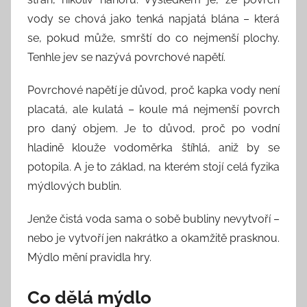
vody se chová jako tenká napjatá blána – která
se, pokud může, smrští do co nejmenší plochy.
Tenhle jev se nazývá povrchové napětí.
Povrchové napětí je důvod, proč kapka vody není
placatá, ale kulatá – koule má nejmenší povrch
pro daný objem. Je to důvod, proč po vodní
hladině klouže vodoměrka štíhlá, aniž by se
potopila. A je to základ, na kterém stojí celá fyzika
mýdlových bublin.
Jenže čistá voda sama o sobě bubliny nevytvoří –
nebo je vytvoří jen nakrátko a okamžitě prasknou.
Mýdlo mění pravidla hry.
Co dělá mýdlo