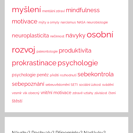
myšlení
mindfulness
mentální zdraví
motivace
mýty a omyly
narcismus
NASA
neurobiologie
osobní
návyky
neuroplasticita
nečinnost
rozvoj
produktivita
paleontologie
prokrastinace
psychologie
sebekontrola
psychologie peněz
přežití
rozhodnutí
sebepoznání
sebeuvědomění
SETI
sociální úzkost
svádění
vnitřní motivace
vesmír
vlk obecný
zdravé vztahy
závislost
čtení
štěstí
Návrhy? Pochvaly? Připomínky? Nadávky?