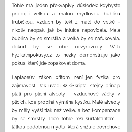
Tohle má jeden překvapivý důsledek: kdybyste
propojili velkou a malou mýdlovou bublinu
trubičkou, vzduch by tekl z malé do velké –
nikoliv naopak, jak by intuice napovídala. Malá
bublina by se smrštila a velká by se nafukovala,
dokud by se obě nevyrovnaly. Web
Fyzikalnipokusy.cz to hezky demonstruje jako
pokus, který jde zopakovat doma.
Laplaceův zákon přitom není jen fyzika pro
zajímavost. Jak uvádí WikiSkripta, stejný princip
platí pro plicní alveoly – vzduchové váčky v
plicích, kde probíhá výměna kyslíku. Malé alveoly
by měly vyšší tlak než velké, a bez kompenzace
by se smrštily. Plíce tohle řeší surfaktantem –
látkou podobnou mýdlu, která snižuje povrchové