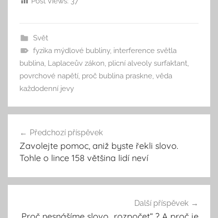
Post Views:
37
Svět
fyzika mýdlové bubliny
,
interference světla
bublina
,
Laplaceův zákon
,
plicní alveoly surfaktant
,
povrchové napětí
,
proč bublina praskne
,
věda
každodenní jevy
Navigace
Předchozí příspěvek
pro
Zavolejte pomoc, aniž byste řekli slovo.
příspěvek
Tohle o lince 158 většina lidí neví
Další příspěvek
Proč nesnášíme slovo „rozpočet“ ? A proč je