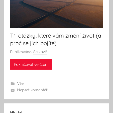
k
Tři otázky, které vám změní život (a
proč se jich bojíte)
Publikováno:
8.1.2026
A
u
Pokračovat ve čtení
t
o
r
Vše
:
Napsat komentář
S
e
e
k
Hledat