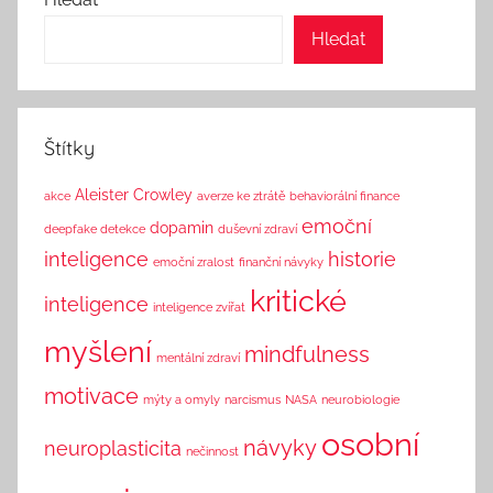
A
Hledat
n
d
T
h
Štítky
i
n
Aleister Crowley
akce
averze ke ztrátě
behaviorální finance
k
emoční
dopamin
deepfake detekce
duševní zdraví
inteligence
historie
emoční zralost
finanční návyky
kritické
inteligence
inteligence zvířat
myšlení
mindfulness
mentální zdraví
motivace
mýty a omyly
narcismus
NASA
neurobiologie
osobní
návyky
neuroplasticita
nečinnost