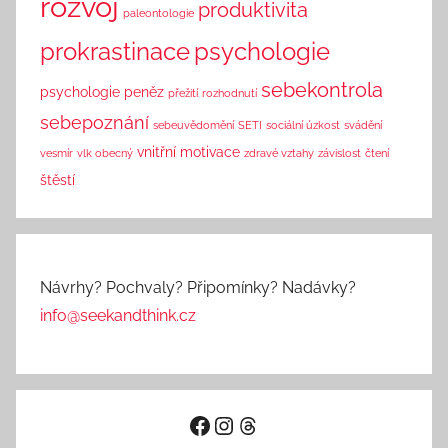
rozvoj
produktivita
paleontologie
prokrastinace
psychologie
sebekontrola
psychologie peněz
přežití
rozhodnutí
sebepoznání
sebeuvědomění
SETI
sociální úzkost
svádění
vnitřní motivace
vesmír
vlk obecný
zdravé vztahy
závislost
čtení
štěstí
Návrhy? Pochvaly? Připomínky? Nadávky?
info@seekandthink.cz
Facebook
Instagram
Threads