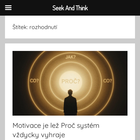
Seek And Think
Přejít
Štítek:
rozhodnutí
k
obsahu
Motivace je lež Proč systém
vždycky vyhraje