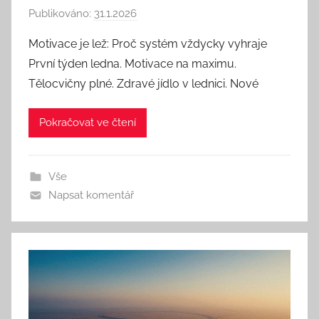
Publikováno:
31.1.2026
A
u
Motivace je lež: Proč systém vždycky vyhraje
t
První týden ledna. Motivace na maximu.
o
Tělocvičny plné. Zdravé jídlo v lednici. Nové
r
:
Pokračovat ve čtení
S
e
e
Vše
k
Napsat komentář
A
n
d
T
h
i
n