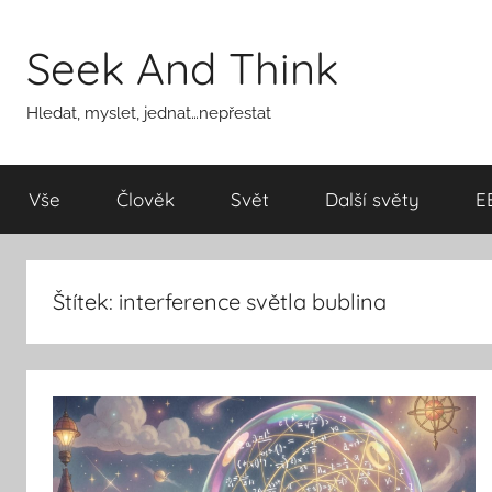
Přejít
k
Seek And Think
obsahu
Hledat, myslet, jednat…nepřestat
Vše
Člověk
Svět
Další světy
E
Štítek:
interference světla bublina