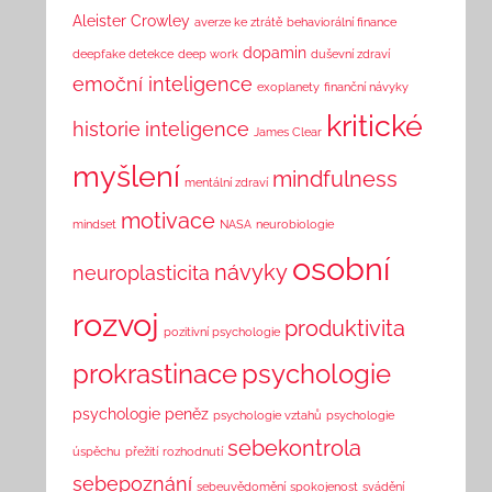
Aleister Crowley
averze ke ztrátě
behaviorální finance
dopamin
deepfake detekce
deep work
duševní zdraví
emoční inteligence
exoplanety
finanční návyky
kritické
historie
inteligence
James Clear
myšlení
mindfulness
mentální zdraví
motivace
mindset
NASA
neurobiologie
osobní
návyky
neuroplasticita
rozvoj
produktivita
pozitivní psychologie
prokrastinace
psychologie
psychologie peněz
psychologie vztahů
psychologie
sebekontrola
úspěchu
přežití
rozhodnutí
sebepoznání
sebeuvědomění
spokojenost
svádění