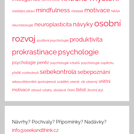
mindfulness
motivace
mentální zdraví
mindset
NASA
osobní
návyky
neuroplasticita
neurobiologie
rozvoj
produktivita
pozitivní psychologie
prokrastinace
psychologie
psychologie peněz
psychologie vztahů
psychologie úspěchu
sebekontrola
sebepoznání
přežití
rozhodnutí
vnitřní
sebeuvědomění
spokojenost
svádění
vesmír
vlk obecný
motivace
štěstí
zdravé vztahy
závislost
čtení
životní styl
Návrhy? Pochvaly? Připomínky? Nadávky?
info@seekandthink.cz