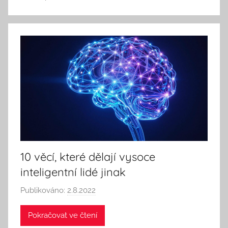
e
e
k
A
n
d
T
h
i
n
k
10 věcí, které dělají vysoce
inteligentní lidé jinak
Publikováno:
2.8.2022
A
u
Pokračovat ve čtení
t