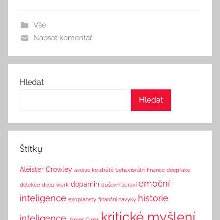
o
r
Vše
:
Napsat komentář
S
e
e
k
Hledat
A
Hledat
n
d
T
h
Štítky
i
n
Aleister Crowley
averze ke ztrátě
behaviorální finance
deepfake
k
emoční
dopamin
detekce
deep work
duševní zdraví
inteligence
historie
exoplanety
finanční návyky
kritické myšlení
inteligence
James Clear