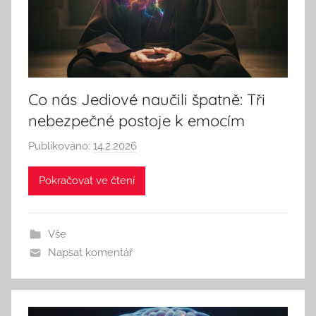
h
i
n
k
Co nás Jediové naučili špatně: Tři
nebezpečné postoje k emocím
Publikováno:
14.2.2026
A
u
Pokračovat ve čtení
t
o
r
Vše
:
Napsat komentář
S
e
e
k