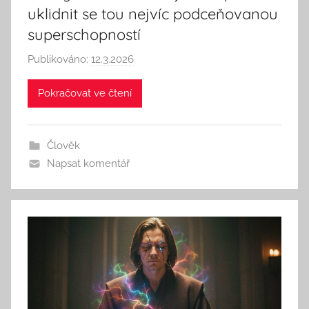
uklidnit se tou nejvíc podceňovanou
superschopností
Publikováno:
12.3.2026
A
u
Pokračovat ve čtení
t
o
r
Člověk
:
Napsat komentář
S
e
e
k
A
n
d
T