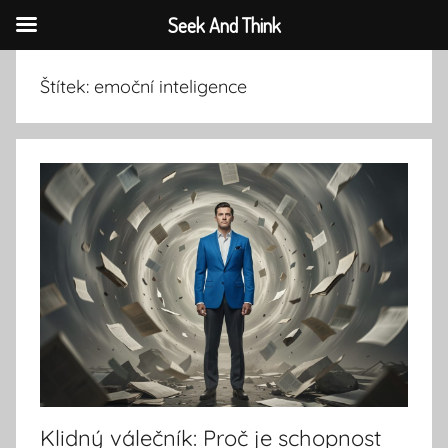
Seek And Think
Přejít
Štítek:
emoční inteligence
k
obsahu
Klidný válečník: Proč je schopnost