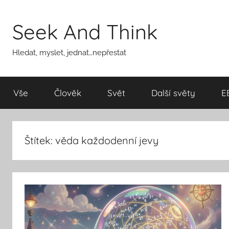
Přejít
k
Seek And Think
obsahu
Hledat, myslet, jednat…nepřestat
Vše
Člověk
Svět
Další světy
E
Štítek:
věda každodenní jevy