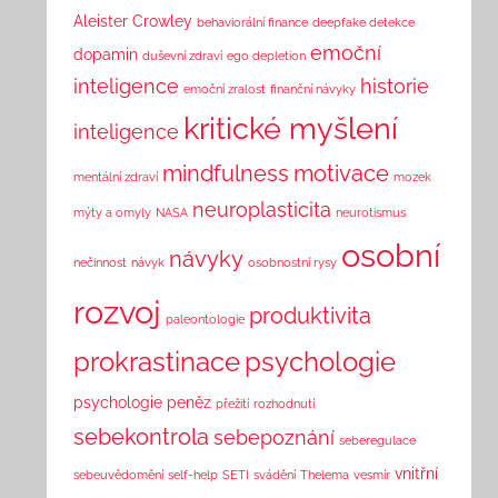
Aleister Crowley
behaviorální finance
deepfake detekce
emoční
dopamin
duševní zdraví
ego depletion
inteligence
historie
emoční zralost
finanční návyky
kritické myšlení
inteligence
mindfulness
motivace
mentální zdraví
mozek
neuroplasticita
mýty a omyly
NASA
neurotismus
osobní
návyky
nečinnost
návyk
osobnostní rysy
rozvoj
produktivita
paleontologie
prokrastinace
psychologie
psychologie peněz
přežití
rozhodnutí
sebekontrola
sebepoznání
seberegulace
vnitřní
sebeuvědomění
self-help
SETI
svádění
Thelema
vesmír