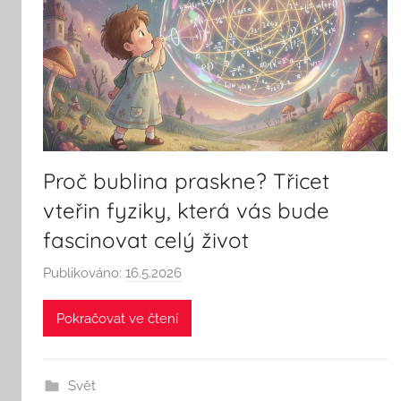
Proč bublina praskne? Třicet
vteřin fyziky, která vás bude
fascinovat celý život
Publikováno:
16.5.2026
A
u
Pokračovat ve čtení
t
o
r
Svět
: