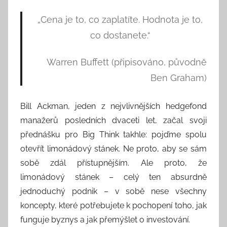
t
„Cena je to, co zaplatíte. Hodnota je to,
o
co dostanete.“
r
:
Warren Buffett (připisováno, původně
S
e
Ben Graham)
e
k
Bill Ackman, jeden z nejvlivnějších hedgefond
A
manažerů posledních dvaceti let, začal svoji
n
přednášku pro Big Think takhle: pojďme spolu
d
otevřít limonádový stánek. Ne proto, aby se sám
T
sobě zdál přístupnějším. Ale proto, že
h
limonádový stánek – celý ten absurdně
i
jednoduchý podnik – v sobě nese všechny
n
koncepty, které potřebujete k pochopení toho, jak
k
funguje byznys a jak přemýšlet o investování.