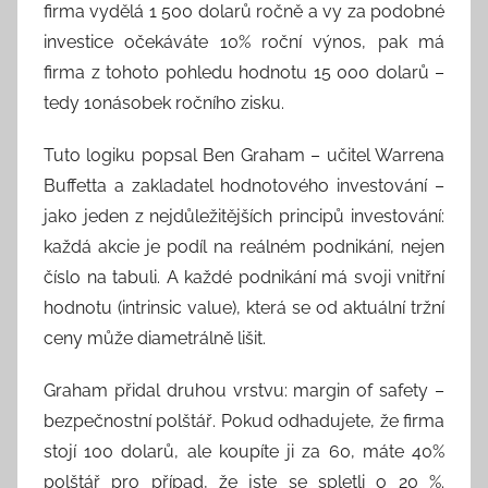
firma vydělá 1 500 dolarů ročně a vy za podobné
investice očekáváte 10% roční výnos, pak má
firma z tohoto pohledu hodnotu 15 000 dolarů –
tedy 10násobek ročního zisku.
Tuto logiku popsal Ben Graham – učitel Warrena
Buffetta a zakladatel hodnotového investování –
jako jeden z nejdůležitějších principů investování:
každá akcie je podíl na reálném podnikání, nejen
číslo na tabuli. A každé podnikání má svoji vnitřní
hodnotu (intrinsic value), která se od aktuální tržní
ceny může diametrálně lišit.
Graham přidal druhou vrstvu: margin of safety –
bezpečnostní polštář. Pokud odhadujete, že firma
stojí 100 dolarů, ale koupíte ji za 60, máte 40%
polštář pro případ, že jste se spletli o 20 %.