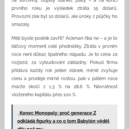
na suroviny, odpisy stánku, platy – a na konci
prvního roku je výsledek ztráta 15 dolarů.
Provozní zisk byl 10 dolarů, ale úroky z půjčky ho
smazaly.
Měli byste podnik zavřít? Ackman říká ne – a je to
klíčový moment celé přednášky. Ztráta v prvním
roce není důkaz špatného nápadu. Je to cena za
rozjezd, za vybudování základny. Pokud firma
přidává každý rok jeden stánek, mírně zvyšuje
cenu a prodeje mírně rostou, pak v pátém roce
marže skočí z 1,3 % na 28,6 %. Návratnost
vloženého kapitálu přes 100 %.
Konec Monopoly: proč generace Z
odkládá figurky a co o tom Babylón věděl