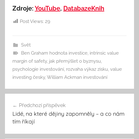
Zdroje:
YouTube
,
DatabazeKnih
Post Views:
29
Svět
Ben Graham hodnota investice
,
intrinsic value
margin of safety
,
jak přemýšlet o byznysu
,
psychologie investování
,
rozvaha výkaz zisku
,
value
investing česky
,
William Ackman investování
Navigace
Předchozí příspěvek
pro
Lidé, na které dějiny zapomněly – a co nám
příspěvek
tím říkají