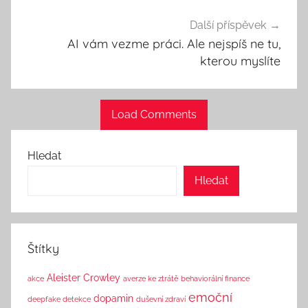
Další příspěvek
AI vám vezme práci. Ale nejspíš ne tu,
kterou myslíte
Load Comments
Hledat
Hledat
Štítky
Aleister Crowley
akce
averze ke ztrátě
behaviorální finance
emoční
dopamin
deepfake detekce
duševní zdraví