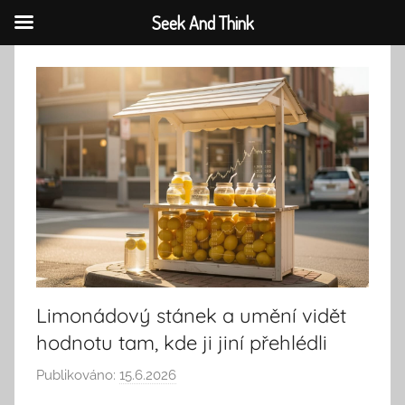
Seek And Think
Přejít
k
obsahu
Limonádový stánek a umění vidět
hodnotu tam, kde ji jiní přehlédli
Publikováno:
15.6.2026
A
u