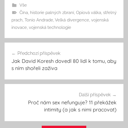
Vše
Čína
,
historie palných zbraní
,
Opiová válka
,
střelný
prach
,
Tonio Andrade
,
Velká divergence
,
vojenská
inovace
,
vojenská technologie
Navigace
Předchozí příspěvek
pro
Jak David Koresh dovedl 80 lidí k tomu, aby
příspěvek
s ním shořeli zaživa
Další příspěvek
Proč nám sex nefunguje? 11 překážek
intimity (a jak s nimi pracovat)