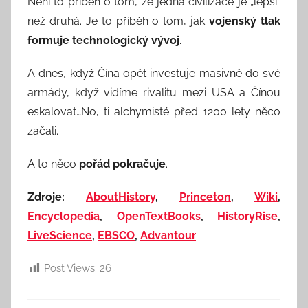
Není to příběh o tom, že jedna civilizace je „lepší“
než druhá. Je to příběh o tom, jak
vojenský tlak
formuje technologický vývoj
.
A dnes, když Čína opět investuje masivně do své
armády, když vidíme rivalitu mezi USA a Čínou
eskalovat…No, ti alchymisté před 1200 lety něco
začali.
A to něco
pořád pokračuje
.
Zdroje:
AboutHistory
,
Princeton
,
Wiki
,
Encyclopedia
,
OpenTextBooks
,
HistoryRise
,
LiveScience
,
EBSCO
,
Advantour
Post Views:
26