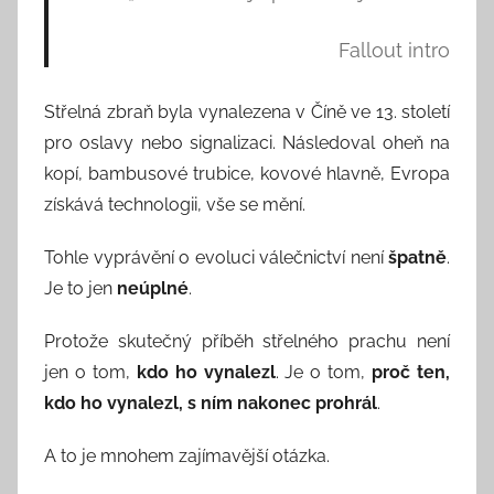
o
r
Fallout intro
:
S
Střelná zbraň byla vynalezena v Číně ve 13. století
e
pro oslavy nebo signalizaci. Následoval oheň na
e
kopí, bambusové trubice, kovové hlavně, Evropa
k
získává technologii, vše se mění.
A
n
Tohle vyprávění o evoluci válečnictví není
špatně
.
d
Je to jen
neúplné
.
T
h
Protože skutečný příběh střelného prachu není
i
jen o tom,
kdo ho vynalezl
. Je o tom,
proč ten,
n
kdo ho vynalezl, s ním nakonec prohrál
.
k
A to je mnohem zajímavější otázka.