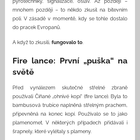
pyrotechniky, signalizace, oslav. Až později –
mnohem později – to někdo zkusil na bitevním
poli. V zásadě v momentě, kdy se tohle dostalo
do pracek Evropanů.
A když to zkusili,
fungovalo to
.
Fire lance: První „puška“ na
světě
Před vynálezem skutečné střelné zbraně
používali Číňané „ohnivé kopí“ (fire lance). Byla to
bambusová trubice naplněná střelným prachem,
připevněná na konec kopí. Používalo se to jako
plamenomet. V některých případech přidávali i
šrapnely, které vylétaly s plameny.