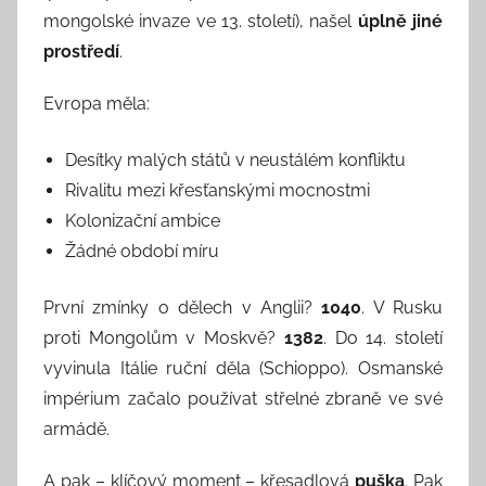
mongolské invaze ve 13. století), našel
úplně jiné
prostředí
.
Evropa měla:
Desítky malých států v neustálém konfliktu
Rivalitu mezi křesťanskými mocnostmi
Kolonizační ambice
Žádné období míru
První zmínky o dělech v Anglii?
1040
. V Rusku
proti Mongolům v Moskvě?
1382
. Do 14. století
vyvinula Itálie ruční děla (Schioppo). Osmanské
impérium začalo používat střelné zbraně ve své
armádě.
A pak – klíčový moment – křesadlová
puška
. Pak