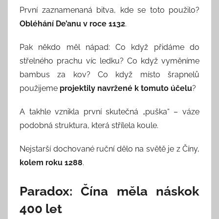
První zaznamenaná bitva, kde se toto použilo?
Obléhání De’anu v roce 1132
.
Pak někdo měl nápad: Co když přidáme do
střelného prachu víc ledku? Co když vyměníme
bambus za kov? Co když místo šrapnelů
použijeme
projektily navržené k tomuto účelu
?
A takhle vznikla první skutečná „puška“ – váze
podobná struktura, která střílela koule.
Nejstarší dochované ruční dělo na světě je z Číny,
kolem roku 1288
.
Paradox: Čína měla náskok
400 let