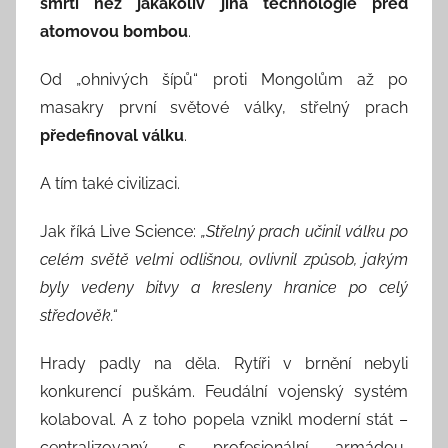
smrti než jakákoliv jiná technologie před
atomovou bombou
.
Od „ohnivých šípů“ proti Mongolům až po
masakry první světové války, střelný prach
předefinoval válku
.
A tím také civilizaci.
Jak říká Live Science:
„Střelný prach učinil válku po
celém světě velmi odlišnou, ovlivnil způsob, jakým
byly vedeny bitvy a kresleny hranice po celý
středověk.“
Hrady padly na děla. Rytíři v brnění nebyli
konkurencí puškám. Feudální vojenský systém
kolaboval. A z toho popela vznikl moderní stát –
centralizovaný, s profesionální armádou,