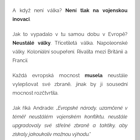
A když není válka?
Není tlak na vojenskou
inovaci
.
Jak to vypadalo v tu samou dobu v Evropě?
Neustálé války
. Třicetiletá válka. Napoleonské
války. Koloniální soupeření. Rivalita mezi Británií a
Francií.
Každá evropská mocnost
musela
neustále
vylepšovat své zbraně, jinak by ji sousední
mocnost rozčtvrtila.
Jak říká Andrade:
„Evropské národy, uzamčené v
téměř neustálém vojenském konfliktu, neustále
upgradovaly své střelné zbraně a taktiky, aby
získaly jakoukoliv možnou výhodu.“