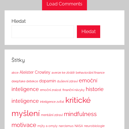
Load Comments
Hledat
Hledat
Štítky
Aleister Crowley
akce
averze ke ztrátě
behaviorální finance
emoční
dopamin
deepfake detekce
duševní zdraví
inteligence
historie
emoční zralost
finanční návyky
kritické
inteligence
inteligence zvířat
myšlení
mindfulness
mentální zdraví
motivace
mýty a omyly
narcismus
NASA
neurobiologie