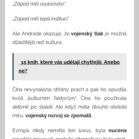
„Západ měl osvícenství.“
„Západ měl lepší instituci.“
Ale Andrade ukazuje, že
vojenský tlak
je možná
důležitější než kultura.
15 knih, které vás udělají chytřejší. Anebo
ne?
Čína nevynalezla střelný prach a pak ho opustila
kvůli „kulturním faktorům“. Čína ho používala
aktivně po staletí. Ale když měla dlouhé období
míru,
vojenský rozvoj se zpomalil
.
Evropa nikdy neměla ten luxus, byla
nucena