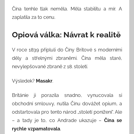
Čína tenhle tlak neměla. Měla stabilitu a mír. A
zaplatila za to cenu.
Opiová válka: Návrat k realitě
V roce 1839 připluli do Číny Britové s moderními
děly a střelnými zbraněmi. Čína měla staré,
nevylepšované zbraně z 18. století.
Výsledek?
Masakr
.
Británie ji porazila snadno, vynucovala si
obchodní smlouvy, nutila Čínu dovážet opium, a
odstartovala pro tento národ „století ponížení“. Ale
– a tady je to, co Andrade ukazuje –
Čína se
rychle vzpamatovala
.