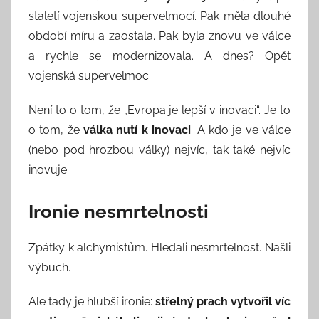
staletí vojenskou supervelmocí. Pak měla dlouhé
období míru a zaostala. Pak byla znovu ve válce
a rychle se modernizovala. A dnes? Opět
vojenská supervelmoc.
Není to o tom, že „Evropa je lepší v inovaci“. Je to
o tom, že
válka nutí k inovaci
. A kdo je ve válce
(nebo pod hrozbou války) nejvíc, tak také nejvíc
inovuje.
Ironie nesmrtelnosti
Zpátky k alchymistům. Hledali nesmrtelnost. Našli
výbuch.
Ale tady je hlubší ironie:
střelný prach vytvořil víc