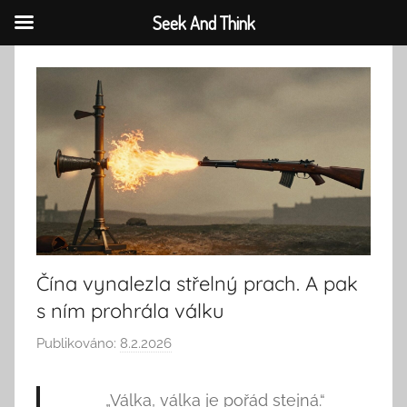
Seek And Think
Přejít
k
obsahu
Čína vynalezla střelný prach. A pak
s ním prohrála válku
Publikováno:
8.2.2026
A
u
t
„Válka, válka je pořád stejná.“