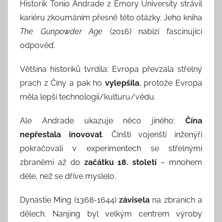
Historik Tonio Andrade z Emory University strávil
kariéru zkoumáním přesně této otázky. Jeho kniha
The Gunpowder Age
(2016) nabízí fascinující
odpověď.
Většina historiků tvrdila: Evropa převzala střelný
prach z Číny a pak ho
vylepšila
, protože Evropa
měla lepší technologii/kulturu/vědu.
Ale Andrade ukazuje něco jiného:
Čína
nepřestala inovovat
. Čínští vojenští inženýři
pokračovali v experimentech se střelnými
zbraněmi až do
začátku 18. století
– mnohem
déle, než se dříve myslelo.
Dynastie Ming (1368-1644)
závisela
na zbraních a
dělech. Nanjing byl velkým centrem výroby