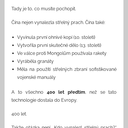
Tady je to, co musíte pochopit.
Čína nejen vynalezla střelný prach. Čína také:
Vyvinula první ohnivé kopí (10. století)
Vytvořila první skutečné dělo (13. století)
Ve válce proti Mongolům používala rakety
Vyráběla granáty
Měla na použití střelných zbraní sofistikované
vojenské manuály
A to všechno
400 let předtím
, než se tato
technologie dostala do Evropy.
400 let.
Takže otázka není „Kdo vynalezl střelný prach?“