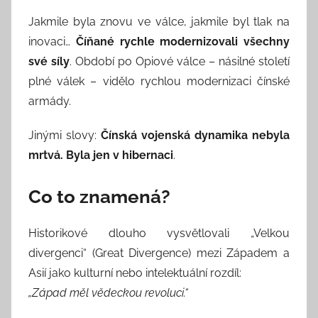
Jakmile byla znovu ve válce, jakmile byl tlak na
inovaci…
Číňané rychle modernizovali všechny
své síly
. Období po Opiové válce – násilné století
plné válek – vidělo rychlou modernizaci čínské
armády.
Jinými slovy:
Čínská vojenská dynamika nebyla
mrtvá. Byla jen v hibernaci
.
Co to znamená?
Historikové dlouho vysvětlovali „Velkou
divergenci“ (Great Divergence) mezi Západem a
Asií jako kulturní nebo intelektuální rozdíl:
„Západ měl vědeckou revoluci.“