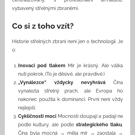
vybavený střelnými zbraněmi.
Co si z toho vzít?
Historie střelných zbraní není jen o technologii. Je
o:
Inovaci pod tlakem
Mír je krásný. Ale válka
nutí pokrok. (To je děsivé, ale pravdivé.)
„Vynálezce“ vždycky nevyhrává
Čína
vynalezla střelný prach, ale Evropa ho
nakonec použila k dominanci. První není vždy
nejlepší.
Cykličnosti moci
Mocnosti stoupají a padají ne
podle kultury, ale podle
strategického tlaku
.
Čína byla mocná → měla mír → zaostala →