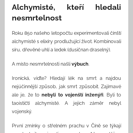
Alchymisté, kteří hledali
nesmrtelnost
Roku 850 našeho letopočtu experimentovali čínští
alchymisté s elixíry prodlužující život. Kombinovali
síru, dřevěné uhlí a ledek (dusičnan draselný).
A místo nesmrtelnosti našli
výbuch
.
Ironická, viďte? Hledají lék na smrt a najdou
nejúčinnější způsob, jak smrt způsobit. Zajímavé
ale je, že to
nebyli to vojenští inženýři
. Byli to
taoističtí alchymisté. A jejich záměr nebyl
vojenský.
První zmínky o střelném prachu v Číně se týkají