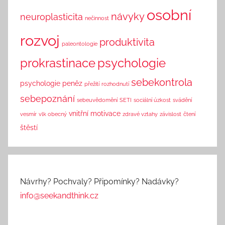
osobní
návyky
neuroplasticita
nečinnost
rozvoj
produktivita
paleontologie
prokrastinace
psychologie
sebekontrola
psychologie peněz
přežití
rozhodnutí
sebepoznání
sebeuvědomění
SETI
sociální úzkost
svádění
vnitřní motivace
vesmír
vlk obecný
zdravé vztahy
závislost
čtení
štěstí
Návrhy? Pochvaly? Připomínky? Nadávky?
info@seekandthink.cz