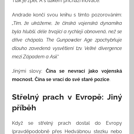
Tlak je zpět. A s tlakem přichází inovace.
Andrade končí svou knihu s tímto pozorováním:
„Tím, že ukážeme, že čínská vojenská dynamika
byla hlubší, déle trvající a rychleji obnovená, než se
dříve chápalo, The Gunpowder Age zpochybňuje
dlouho zavedená vysvětlení tzv. Velké divergence
mezi Západem a Asií.“
Jinými slovy:
Čína se nevrací jako vojenská
mocnost. Čína se vrací do své staré pozice
.
Střelný prach v Evropě: Jiný
příběh
Když se střelný prach dostal do Evropy
(pravděpodobně přes Hedvábnou stezku nebo