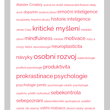
Aleister Crowley
averze ke ztrátě
behaviorální finance
deep
emoční inteligence
dopamin
work
duševní zdraví
historie
inteligence
exoplanety
finanční návyky
kritické myšlení
James Clear
mentální
mindfulness
motivace
zdraví
mindset
mýty a
neuroplasticita
omyly
NASA
neurobiologie
osobní rozvoj
návyky
paleontologie
produktivita
pozitivní psychologie
prokrastinace
psychologie
psychologie peněz
psychologie vztahů
psychologie
sebekontrola
úspěchu
přežití
rozhodnutí
sebepoznání
sebeuvědomění
spokojenost
svádění
vnitřní motivace
vesmír
vlk obecný
zdravé vztahy
závislost