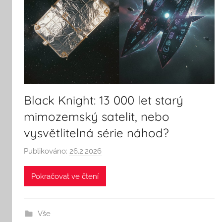
Black Knight: 13 000 let starý
mimozemský satelit, nebo
vysvětlitelná série náhod?
Publikováno:
26.2.2026
A
u
Pokračovat ve čtení
t
o
r
Vše
: