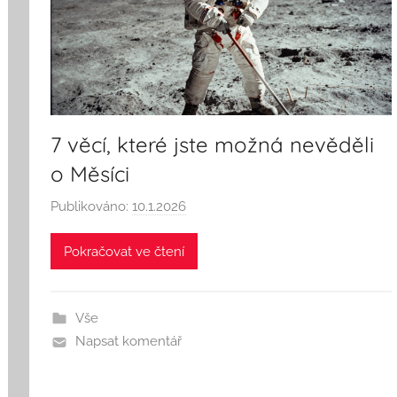
7 věcí, které jste možná nevěděli
o Měsíci
Publikováno:
10.1.2026
A
u
Pokračovat ve čtení
t
o
r
Vše
:
Napsat komentář
S
e
e