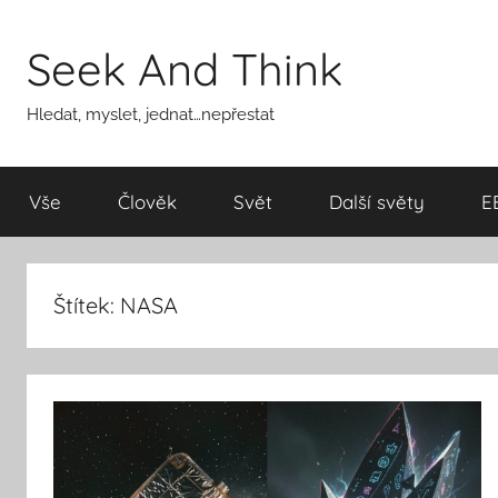
Přejít
k
Seek And Think
obsahu
Hledat, myslet, jednat…nepřestat
Vše
Člověk
Svět
Další světy
E
Štítek:
NASA