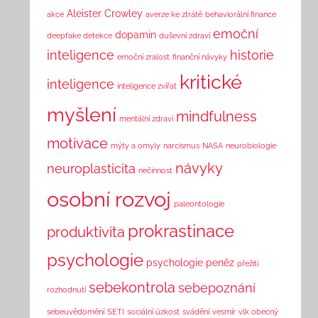
Aleister Crowley
akce
averze ke ztrátě
behaviorální finance
emoční
dopamin
deepfake detekce
duševní zdraví
inteligence
historie
emoční zralost
finanční návyky
kritické
inteligence
inteligence zvířat
myšlení
mindfulness
mentální zdraví
motivace
mýty a omyly
narcismus
NASA
neurobiologie
návyky
neuroplasticita
nečinnost
osobní rozvoj
paleontologie
prokrastinace
produktivita
psychologie
psychologie peněz
přežití
sebekontrola
sebepoznání
rozhodnutí
sebeuvědomění
SETI
sociální úzkost
svádění
vesmír
vlk obecný