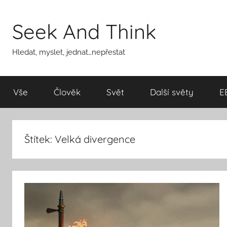
Přejít
k
Seek And Think
obsahu
Hledat, myslet, jednat…nepřestat
Vše
Člověk
Svět
Další světy
E
Štítek:
Velká divergence