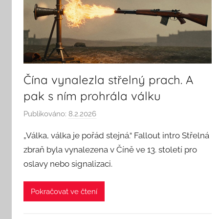
Čína vynalezla střelný prach. A
pak s ním prohrála válku
Publikováno:
8.2.2026
A
u
„Válka, válka je pořád stejná.“ Fallout intro Střelná
t
zbraň byla vynalezena v Číně ve 13. století pro
o
oslavy nebo signalizaci.
r
:
S
Pokračovat ve čtení
e
e