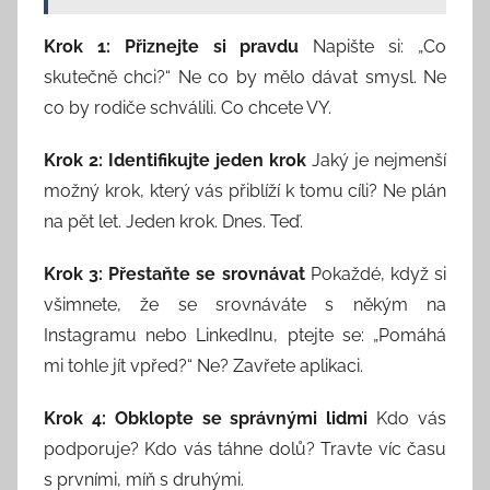
Krok 1: Přiznejte si pravdu
Napište si: „Co
skutečně chci?“ Ne co by mělo dávat smysl. Ne
co by rodiče schválili. Co chcete VY.
Krok 2: Identifikujte jeden krok
Jaký je nejmenší
možný krok, který vás přiblíží k tomu cíli? Ne plán
na pět let. Jeden krok. Dnes. Teď.
Krok 3: Přestaňte se srovnávat
Pokaždé, když si
všimnete, že se srovnáváte s někým na
Instagramu nebo LinkedInu, ptejte se: „Pomáhá
mi tohle jít vpřed?“ Ne? Zavřete aplikaci.
Krok 4: Obklopte se správnými lidmi
Kdo vás
podporuje? Kdo vás táhne dolů? Travte víc času
s prvními, míň s druhými.