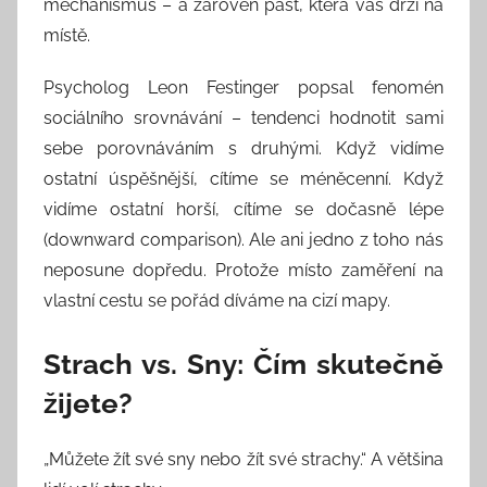
mechanismus – a zároveň past, která vás drží na
místě.
Psycholog Leon Festinger popsal fenomén
sociálního srovnávání – tendenci hodnotit sami
sebe porovnáváním s druhými. Když vidíme
ostatní úspěšnější, cítíme se méněcenní. Když
vidíme ostatní horší, cítíme se dočasně lépe
(downward comparison). Ale ani jedno z toho nás
neposune dopředu. Protože místo zaměření na
vlastní cestu se pořád díváme na cizí mapy.
Strach vs. Sny: Čím skutečně
žijete?
„Můžete žít své sny nebo žít své strachy.“ A většina