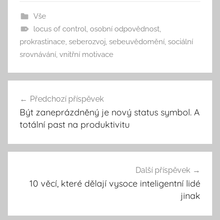
Vše
locus of control
,
osobní odpovědnost
,
prokrastinace
,
seberozvoj
,
sebeuvědomění
,
sociální
srovnávání
,
vnitřní motivace
Navigace
Předchozí příspěvek
pro
Být zaneprázdněný je nový status symbol. A
příspěvek
totální past na produktivitu
Další příspěvek
10 věcí, které dělají vysoce inteligentní lidé
jinak