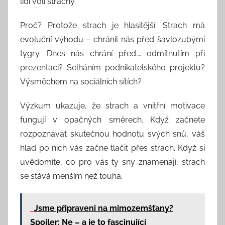
lidí volí strachy.
Proč? Protože strach je hlasitější. Strach má
evoluční výhodu – chránil nás před šavlozubými
tygry. Dnes nás chrání před.… odmítnutím při
prezentaci? Selháním podnikatelského projektu?
Výsměchem na sociálních sítích?
Výzkum ukazuje, že strach a vnitřní motivace
fungují v opačných směrech. Když začnete
rozpoznávat skutečnou hodnotu svých snů, váš
hlad po nich vás začne tlačit přes strach. Když si
uvědomíte, co pro vás ty sny znamenají, strach
se stává menším než touha.
Jsme připraveni na mimozemšťany?
Spoiler: Ne – a je to fascinující