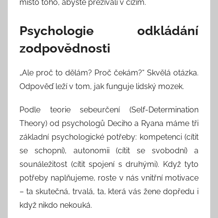
místo toho, abyste přežívali v cizím.
Psychologie odkládání
zodpovědnosti
„Ale proč to dělám? Proč čekám?“ Skvělá otázka.
Odpověď leží v tom, jak funguje lidský mozek.
Podle teorie sebeurčení (Self-Determination
Theory) od psychologů Deciho a Ryana máme tři
základní psychologické potřeby: kompetenci (cítit
se schopní), autonomii (cítit se svobodní) a
sounáležitost (cítit spojení s druhými). Když tyto
potřeby naplňujeme, roste v nás vnitřní motivace
– ta skutečná, trvalá, ta, která vás žene dopředu i
když nikdo nekouká.