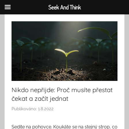
Seek And Think
Přejít
k
obsahu
Nikdo nepřijde: Proč musíte přestat
čekat a začít jednat
Publikováno:
1.8.2022
A
u
t
Sedíte na pohovce. Koukáte se na stejný strop, co