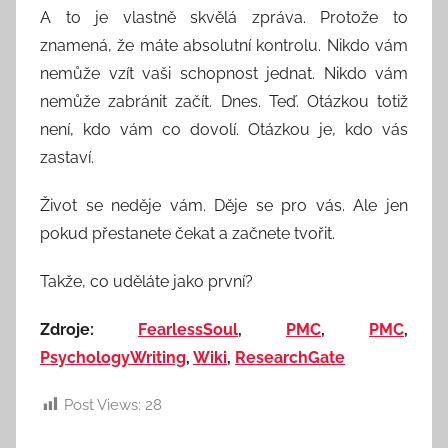
A to je vlastně skvělá zpráva. Protože to
znamená, že máte absolutní kontrolu. Nikdo vám
nemůže vzít vaši schopnost jednat. Nikdo vám
nemůže zabránit začít. Dnes. Teď. Otázkou totiž
není, kdo vám co dovolí. Otázkou je, kdo vás
zastaví.
Život se neděje vám. Děje se pro vás. Ale jen
pokud přestanete čekat a začnete tvořit.
Takže, co uděláte jako první?
Zdroje:
FearlessSoul
,
PMC
,
PMC
,
PsychologyWriting
,
Wiki
,
ResearchGate
Post Views:
28