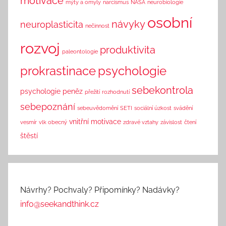
motivace
mýty a omyly
narcismus
NASA
neurobiologie
osobní
návyky
neuroplasticita
nečinnost
rozvoj
produktivita
paleontologie
prokrastinace
psychologie
sebekontrola
psychologie peněz
přežití
rozhodnutí
sebepoznání
sebeuvědomění
SETI
sociální úzkost
svádění
vnitřní motivace
vesmír
vlk obecný
zdravé vztahy
závislost
čtení
štěstí
Návrhy? Pochvaly? Připomínky? Nadávky?
info@seekandthink.cz