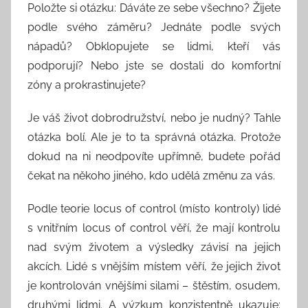
Položte si otázku: Dáváte ze sebe všechno? Žijete
podle svého záměru? Jednáte podle svých
nápadů? Obklopujete se lidmi, kteří vás
podporují? Nebo jste se dostali do komfortní
zóny a prokrastinujete?
Je váš život dobrodružství, nebo je nudný? Tahle
otázka bolí. Ale je to ta správná otázka. Protože
dokud na ni neodpovíte upřímně, budete pořád
čekat na někoho jiného, kdo udělá změnu za vás.
Podle teorie locus of control (místo kontroly) lidé
s vnitřním locus of control věří, že mají kontrolu
nad svým životem a výsledky závisí na jejich
akcích. Lidé s vnějším místem věří, že jejich život
je kontrolován vnějšími silami – štěstím, osudem,
druhými lidmi. A výzkum konzistentně ukazuje: