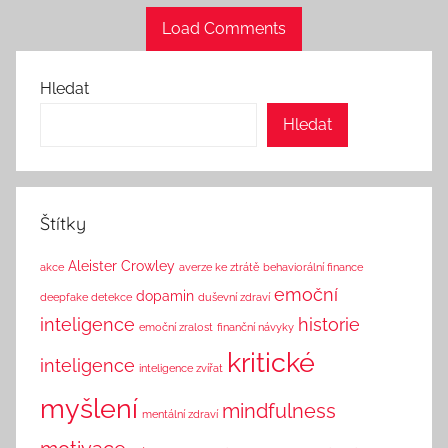
Load Comments
Hledat
Hledat
Štítky
Aleister Crowley
akce
averze ke ztrátě
behaviorální finance
emoční
dopamin
deepfake detekce
duševní zdraví
inteligence
historie
emoční zralost
finanční návyky
kritické
inteligence
inteligence zvířat
myšlení
mindfulness
mentální zdraví