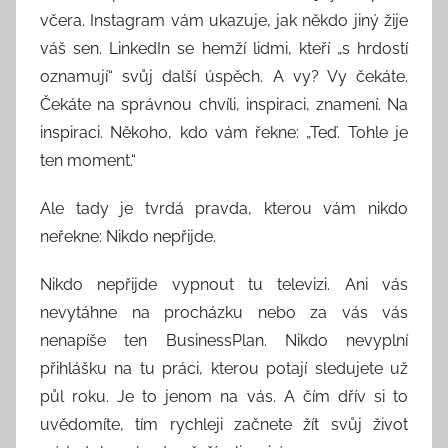
o
včera. Instagram vám ukazuje, jak někdo jiný žije
r
váš sen. LinkedIn se hemží lidmi, kteří „s hrdostí
:
oznamují“ svůj další úspěch. A vy? Vy čekáte.
S
Čekáte na správnou chvíli, inspiraci, znamení. Na
e
inspiraci. Někoho, kdo vám řekne: „Teď. Tohle je
e
ten moment.“
k
A
Ale tady je tvrdá pravda, kterou vám nikdo
n
neřekne: Nikdo nepřijde.
d
T
Nikdo nepřijde vypnout tu televizi. Ani vás
h
nevytáhne na procházku nebo za vás vás
i
nenapíše ten BusinessPlan. Nikdo nevyplní
n
přihlášku na tu práci, kterou potají sledujete už
k
půl roku. Je to jenom na vás. A čím dřív si to
uvědomíte, tím rychleji začnete žít svůj život