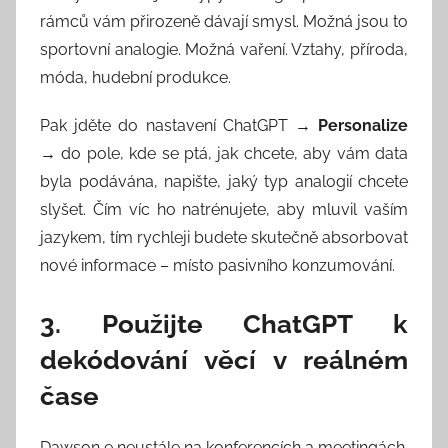
rámců vám přirozeně dávají smysl. Možná jsou to
sportovní analogie. Možná vaření. Vztahy, příroda,
móda, hudební produkce.
Pak jděte do nastavení ChatGPT →
Personalize
→ do pole, kde se ptá, jak chcete, aby vám data
byla podávána, napište, jaký typ analogií chcete
slyšet. Čím víc ho natrénujete, aby mluvil vaším
jazykem, tím rychleji budete skutečně absorbovat
nové informace – místo pasivního konzumování.
3. Použijte ChatGPT k
dekódování věcí v reálném
čase
Dawson e neustále na konferencích a meetingách.