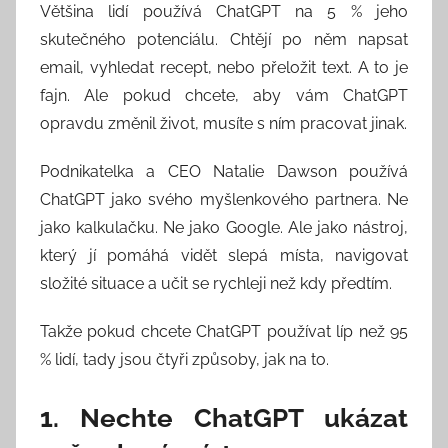
t
Většina lidí používá ChatGPT na 5 % jeho
o
skutečného potenciálu. Chtějí po něm napsat
r
email, vyhledat recept, nebo přeložit text. A to je
:
fajn. Ale pokud chcete, aby vám ChatGPT
S
opravdu změnil život, musíte s ním pracovat jinak.
e
e
Podnikatelka a CEO Natalie Dawson používá
k
ChatGPT jako svého myšlenkového partnera. Ne
A
jako kalkulačku. Ne jako Google. Ale jako nástroj,
n
který jí pomáhá vidět slepá místa, navigovat
d
složité situace a učit se rychleji než kdy předtím.
T
h
Takže pokud chcete ChatGPT používat líp než 95
i
% lidí, tady jsou čtyři způsoby, jak na to.
n
k
1. Nechte ChatGPT ukázat