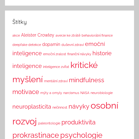
Štítky
Aleister Crowley
akce
averze ke ztrátě
behaviorální finance
emoční
dopamin
deepfake detekce
duševní zdraví
inteligence
historie
emoční zralost
finanční návyky
kritické
inteligence
inteligence zvířat
myšlení
mindfulness
mentální zdraví
motivace
mýty a omyly
narcismus
NASA
neurobiologie
osobní
návyky
neuroplasticita
nečinnost
rozvoj
produktivita
paleontologie
prokrastinace
psychologie