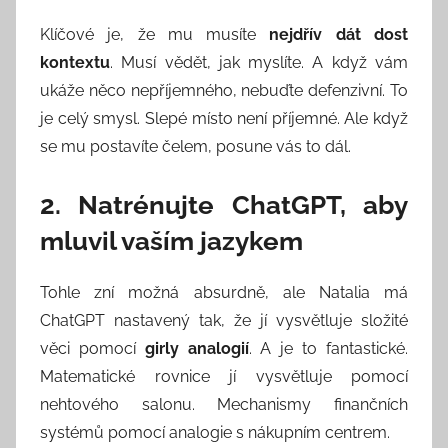
Klíčové je, že mu musíte
nejdřív dát dost
kontextu
. Musí vědět, jak myslíte. A když vám
ukáže něco nepříjemného, nebuďte defenzivní. To
je celý smysl. Slepé místo není příjemné. Ale když
se mu postavíte čelem, posune vás to dál.
2. Natrénujte ChatGPT, aby
mluvil vaším jazykem
Tohle zní možná absurdně, ale Natalia má
ChatGPT nastavený tak, že jí vysvětluje složité
věci pomocí
girly analogií
. A je to fantastické.
Matematické rovnice jí vysvětluje pomocí
nehtového salonu. Mechanismy finančních
systémů pomocí analogie s nákupním centrem.