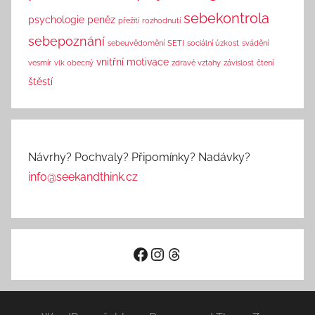
sebekontrola
psychologie peněz
přežití
rozhodnutí
sebepoznání
sebeuvědomění
SETI
sociální úzkost
svádění
vnitřní motivace
vesmír
vlk obecný
zdravé vztahy
závislost
čtení
štěstí
Návrhy? Pochvaly? Připomínky? Nadávky?
info@seekandthink.cz
Facebook
Instagram
Threads