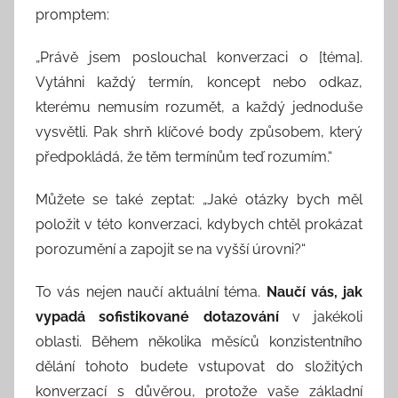
promptem:
„Právě jsem poslouchal konverzaci o [téma].
Vytáhni každý termín, koncept nebo odkaz,
kterému nemusím rozumět, a každý jednoduše
vysvětli. Pak shrň klíčové body způsobem, který
předpokládá, že těm termínům teď rozumím.“
Můžete se také zeptat: „Jaké otázky bych měl
položit v této konverzaci, kdybych chtěl prokázat
porozumění a zapojit se na vyšší úrovni?“
To vás nejen naučí aktuální téma.
Naučí vás, jak
vypadá sofistikované dotazování
v jakékoli
oblasti. Během několika měsíců konzistentního
dělání tohoto budete vstupovat do složitých
konverzací s důvěrou, protože vaše základní