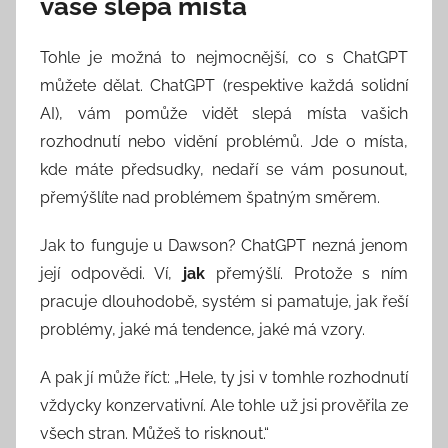
vaše slepá místa
Tohle je možná to nejmocnější, co s ChatGPT
můžete dělat. ChatGPT (respektive každá solidní
AI), vám pomůže vidět slepá místa vašich
rozhodnutí nebo vidění problémů. Jde o místa,
kde máte předsudky, nedaří se vám posunout,
přemýšlíte nad problémem špatným směrem.
Jak to funguje u Dawson? ChatGPT nezná jenom
její odpovědi. Ví,
jak
přemýšlí. Protože s ním
pracuje dlouhodobě, systém si pamatuje, jak řeší
problémy, jaké má tendence, jaké má vzory.
A pak jí může říct: „Hele, ty jsi v tomhle rozhodnutí
vždycky konzervativní. Ale tohle už jsi prověřila ze
všech stran. Můžeš to risknout.“