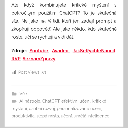
Ale když kombinujete kritické myšlení s
pokročilým použitím ChatGPT? To je skutečná
síla. Ne jako 95 % lidí, kteří jen zadají prompt a
zkopírují odpověď. Ale jako někdo, kdo skutečně
roste, učí se rychleji a vidí dál.
Zdroje:
Youtube
,
Avadeo
,
JakSeRychleNaucit
,
RVP
,
SeznamZpravy
Post Views:
53
Vše
AI nástroje
,
ChatGPT
,
efektivní učení
,
kritické
myšlení
,
osobní rozvoj
,
personalizované učení
,
produktivita
,
slepá místa
,
učení
,
umělá inteligence