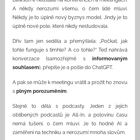
A někdy nerozumí všemu, o čem lidé mluví.
Někdy je to úplně nový byznys model. Jindy je to
úplně nové pole, které nikdy nestudovala.
Dřív tam jen seděla a přemýšlela: „Počkat, jak
tohle funguje s tímhle? A co tohle?“ Teď nahrává
konverzace (samozřejmě s
informovaným
souhlasem
), přepíše je a pošle do ChatGPT.
A pak se může k meetingu vrátit a prožít ho znovu
s
plným porozuměním
.
Stejně to dělá s podcasty. Jeden z jejích
oblíbených podcastů je All-In, a polovinu času
nemá tušení, o čem mluví. Je to hodně AI a
zaměření na techniku a nerozumí mnoha slovům.