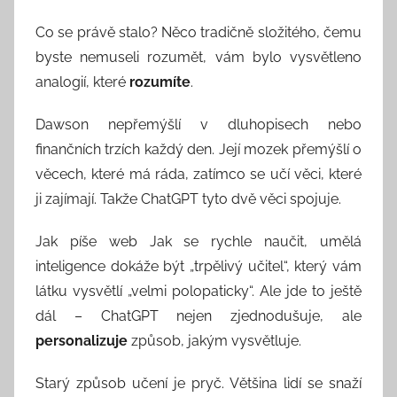
Co se právě stalo? Něco tradičně složitého, čemu
byste nemuseli rozumět, vám bylo vysvětleno
analogií, které
rozumíte
.
Dawson nepřemýšlí v dluhopisech nebo
finančních trzích každý den. Její mozek přemýšlí o
věcech, které má ráda, zatímco se učí věci, které
ji zajímají. Takže ChatGPT tyto dvě věci spojuje.
Jak píše web Jak se rychle naučit, umělá
inteligence dokáže být „trpělivý učitel“, který vám
látku vysvětlí „velmi polopaticky“. Ale jde to ještě
dál – ChatGPT nejen zjednodušuje, ale
personalizuje
způsob, jakým vysvětluje.
Starý způsob učení je pryč. Většina lidí se snaží