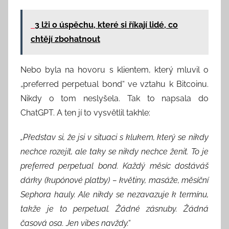
3 lži o úspěchu, které si říkají lidé, co
chtějí zbohatnout
Nebo byla na hovoru s klientem, který mluvil o
„preferred perpetual bond“ ve vztahu k Bitcoinu.
Nikdy o tom neslyšela. Tak to napsala do
ChatGPT. A ten jí to vysvětlil takhle:
„Představ si, že jsi v situaci s klukem, který se nikdy
nechce rozejít, ale taky se nikdy nechce ženit. To je
preferred perpetual bond. Každý měsíc dostáváš
dárky (kupónové platby) – květiny, masáže, měsíční
Sephora hauly. Ale nikdy se nezavazuje k termínu,
takže je to perpetual. Žádné zásnuby. Žádná
časová osa. Jen vibes navždy.“