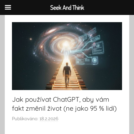
Seek And Think
Přejít
k
obsahu
Jak používat ChatGPT, aby vám
fakt změnil život (ne jako 95 % lidí)
Publikováno:
18.2.2026
A
u