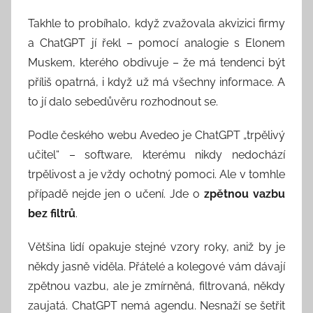
Takhle to probíhalo, když zvažovala akvizici firmy
a ChatGPT jí řekl – pomocí analogie s Elonem
Muskem, kterého obdivuje – že má tendenci být
příliš opatrná, i když už má všechny informace. A
to jí dalo sebedůvěru rozhodnout se.
Podle českého webu Avedeo je ChatGPT „trpělivý
učitel“ – software, kterému nikdy nedochází
trpělivost a je vždy ochotný pomoci. Ale v tomhle
případě nejde jen o učení. Jde o
zpětnou vazbu
bez filtrů
.
Většina lidí opakuje stejné vzory roky, aniž by je
někdy jasně viděla. Přátelé a kolegové vám dávají
zpětnou vazbu, ale je zmírněná, filtrovaná, někdy
zaujatá. ChatGPT nemá agendu. Nesnaží se šetřit