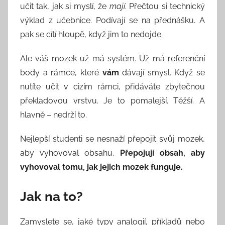
učit tak, jak si myslí, že
mají
. Přečtou si technický
výklad z učebnice. Podívají se na přednášku. A
pak se cítí hloupě, když jim to nedojde.
Ale váš mozek už má systém. Už má referenční
body a rámce, které
vám
dávají smysl. Když se
nutíte učit v cizím rámci, přidáváte zbytečnou
překladovou vrstvu. Je to pomalejší. Těžší. A
hlavně – nedrží to.
Nejlepší studenti se nesnaží přepojit svůj mozek,
aby vyhovoval obsahu.
Přepojují obsah, aby
vyhovoval tomu, jak jejich mozek funguje.
Jak na to?
Zamyslete se, jaké typy analogií, příkladů nebo