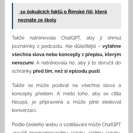
10 šokujících faktů o Římské říši, která
neznáte ze školy
Takže natrénovala ChatGPT, aby jí shrnul
poznámky z podcastu. Ale důležitější –
vytáhne
všechna slova nebo koncepty z přepisu, kterým
nerozumí
. A natrénovala ho, aby jí to doručil do
schránky
před tím, než si epizodu pustí
.
Takže se může podívat na všechna slova a
koncepty předem. A místo toho, aby se cítila
hloupá, je připravená a může plně sledovat
konverzaci.
Podle českého webu o vzdělávání může ChatGPT
„naučit programovacímu jazyku, cizímu jazyku,