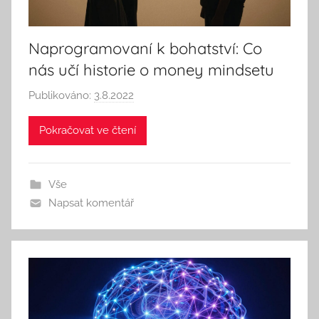
n
k
Naprogramovaní k bohatství: Co
nás učí historie o money mindsetu
Publikováno:
3.8.2022
A
u
Pokračovat ve čtení
t
o
r
Vše
:
Napsat komentář
S
e
e
k
A
n
d