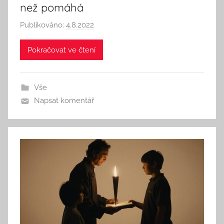
než pomáhá
Publikováno:
4.8.2022
A
u
Pokračovat ve čtení
t
o
r
Vše
:
Napsat komentář
S
e
e
k
A
n
d
T
h
i