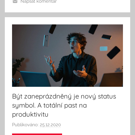
Napsat komentář
S
e
e
k
A
n
d
T
h
i
n
k
Být zaneprázdněný je nový status
symbol. A totální past na
produktivitu
Publikováno:
25.12.2020
A
u