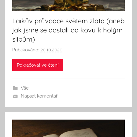
n
k
Laikův průvodce světem zlata (aneb
jak jsme se dostali od kovu k holým
slibům)
Publikováno:
20.10.2020
A
u
Pokračovat ve čtení
t
o
r
Vše
:
Napsat komentář
S
e
e
k
A