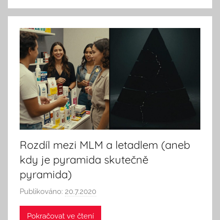
e
e
k
A
n
d
T
h
i
n
k
Rozdíl mezi MLM a letadlem (aneb
kdy je pyramida skutečně
pyramida)
Publikováno:
20.7.2020
A
u
Pokračovat ve čtení
t