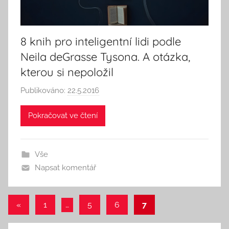
i
n
k
8 knih pro inteligentní lidi podle
Neila deGrasse Tysona. A otázka,
kterou si nepoložil
Publikováno:
22.5.2016
A
u
Pokračovat ve čtení
t
o
r
Vše
:
Napsat komentář
S
e
e
Stránkování
Předchozí
«
1
…
5
6
7
k
příspěvky
příspěvků
A