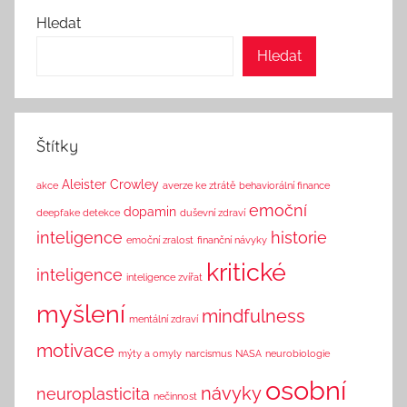
n
Hledat
d
Hledat
T
h
i
n
Štítky
k
Aleister Crowley
akce
averze ke ztrátě
behaviorální finance
emoční
dopamin
deepfake detekce
duševní zdraví
inteligence
historie
emoční zralost
finanční návyky
kritické
inteligence
inteligence zvířat
myšlení
mindfulness
mentální zdraví
motivace
mýty a omyly
narcismus
NASA
neurobiologie
osobní
návyky
neuroplasticita
nečinnost