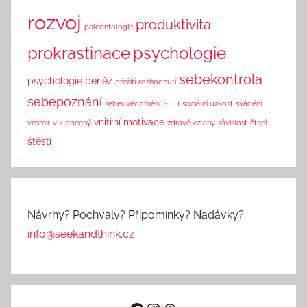
rozvoj
produktivita
paleontologie
prokrastinace
psychologie
sebekontrola
psychologie peněz
přežití
rozhodnutí
sebepoznání
sebeuvědomění
SETI
sociální úzkost
svádění
vnitřní motivace
vesmír
vlk obecný
zdravé vztahy
závislost
čtení
štěstí
Návrhy? Pochvaly? Připomínky? Nadávky?
info@seekandthink.cz