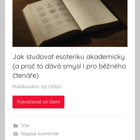
n
d
T
h
i
n
k
Jak studovat esoteriku akademicky
(a proč to dává smysl i pro běžného
čtenáře)
Publikováno:
29.7.2020
A
u
Pokračovat ve čtení
t
o
r
Vše
:
Napsat komentář
S