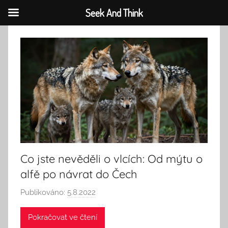
Seek And Think
Přejít
k
obsahu
Co jste nevěděli o vlcích: Od mýtu o
alfě po návrat do Čech
Publikováno:
5.8.2022
A
u
Pokračovat ve čtení
t