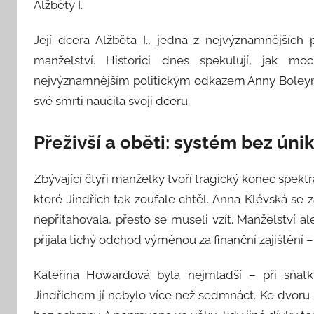
Alžběty I.
Její dcera Alžběta I., jedna z nejvýznamnějších
manželství. Historici dnes spekulují, jak mo
nejvýznamnějším politickým odkazem Anny Boleynov
své smrti naučila svoji dceru.
Přeživší a oběti: systém bez úni
Zbývající čtyři manželky tvoří tragický konec spe
které Jindřich tak zoufale chtěl. Anna Klévská se 
nepřitahovala, přesto se museli vzít. Manželství a
přijala tichý odchod výměnou za finanční zajištění – 
Kateřina Howardová byla nejmladší – při sňat
Jindřichem jí nebylo více než sedmnáct. Ke dvoru b