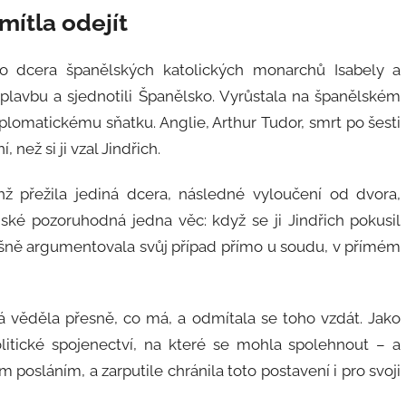
mítla odejít
ko dcera španělských katolických monarchů Isabely a
 plavbu a sjednotili Španělsko. Vyrůstala na španělském
iplomatickému sňatku. Anglie, Arthur Tudor, smrt po šesti
 než si ji vzal Jindřich.
ichž přežila jediná dcera, následné vyloučení od dvora,
nské pozoruhodná jedna věc: když se ji Jindřich pokusil
pěšně argumentovala svůj případ přímo u soudu, v přímém
rá věděla přesně, co má, a odmítala se toho vzdát. Jako
olitické spojenectví, na které se mohla spolehnout – a
ím posláním, a zarputile chránila toto postavení i pro svoji