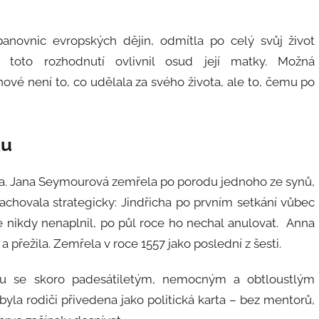
 panovnic evropských dějin, odmítla po celý svůj život
c toto rozhodnutí ovlivnil osud její matky. Možná
é není to, co udělala za svého života, ale to, čemu po
ku
ktra. Jana Seymourová zemřela po porodu jednoho ze synů,
zachovala strategicky: Jindřicha po prvním setkání vůbec
le nikdy nenaplnil, po půl roce ho nechal anulovat. Anna
a přežila. Zemřela v roce 1557 jako poslední z šesti.
ku se skoro padesátiletým, nemocným a obtloustlým
yla rodiči přivedena jako politická karta – bez mentorů,