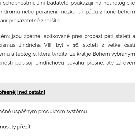
mi schopnostmi. Jiní badatelé poukazují na neurologické
syndromu nebo poranění mozku při pádu z koně během
ání prokazatelně zhoršilo.
m: jsou zpětné, aplikované přes propast pěti staletí a
rcismus Jindřicha VIII. byl v 16. století z velké části
ému a teologie, která tvrdila, že král je Bohem vybraným
osti popisují Jindřichovu povahu přesně, ale zároveň
přesněji než ostatní
ýjimečně úspěšným produktem systému.
usely přežít.