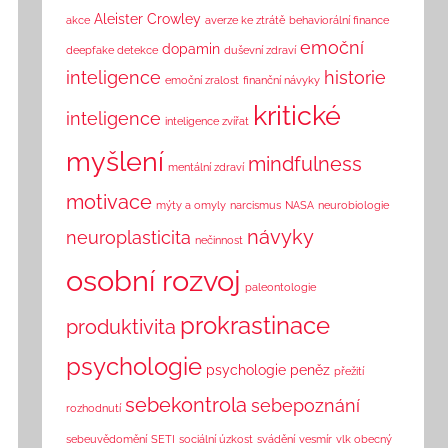
Aleister Crowley
akce
averze ke ztrátě
behaviorální finance
emoční
dopamin
deepfake detekce
duševní zdraví
inteligence
historie
emoční zralost
finanční návyky
kritické
inteligence
inteligence zvířat
myšlení
mindfulness
mentální zdraví
motivace
mýty a omyly
narcismus
NASA
neurobiologie
návyky
neuroplasticita
nečinnost
osobní rozvoj
paleontologie
prokrastinace
produktivita
psychologie
psychologie peněz
přežití
sebekontrola
sebepoznání
rozhodnutí
sebeuvědomění
SETI
sociální úzkost
svádění
vesmír
vlk obecný