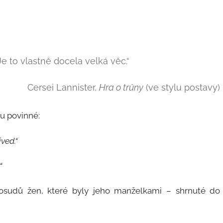
Je to vlastně docela velká věc.“
Cersei Lannister,
Hra o trůny
(ve stylu postavy)
ou povinné:
ved.“
“
t osudů žen, které byly jeho manželkami – shrnuté do