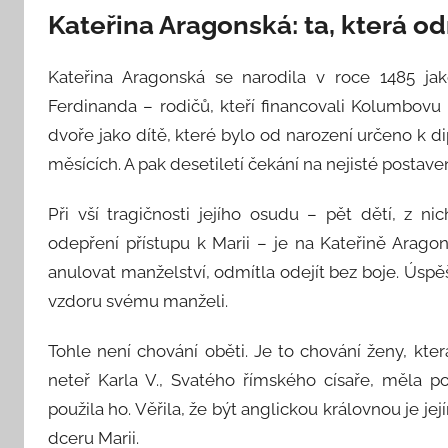
Kateřina Aragonská: ta, která od
Kateřina Aragonská se narodila v roce 1485 ja
Ferdinanda – rodičů, kteří financovali Kolumbovu
dvoře jako dítě, které bylo od narození určeno k d
měsících. A pak desetiletí čekání na nejisté postavení,
Při vší tragičnosti jejího osudu – pět dětí, z n
odepření přístupu k Marii – je na Kateřině Arago
anulovat manželství, odmítla odejít bez boje. Ús
vzdoru svému manželi.
Tohle není chování oběti. Je to chování ženy, kte
neteř Karla V., Svatého římského císaře, měla p
použila ho. Věřila, že být anglickou královnou je jej
dceru Marii.