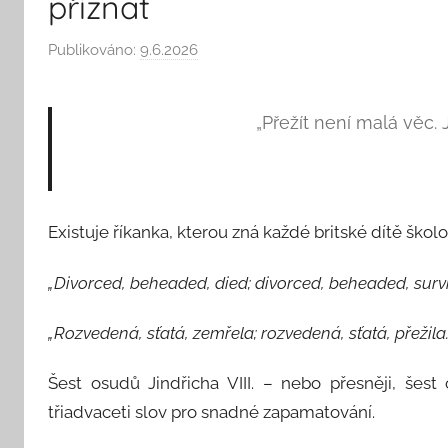
přiznat
Publikováno:
9.6.2026
A
u
t
„Přežít není malá věc. 
o
r
:
S
Existuje říkanka, kterou zná každé britské dítě škol
e
e
„Divorced, beheaded, died; divorced, beheaded, survi
k
A
„Rozvedená, sťatá, zemřela; rozvedená, sťatá, přežila.
n
d
Šest osudů Jindřicha VIII. – nebo přesněji, šes
T
třiadvaceti slov pro snadné zapamatování.
h
i