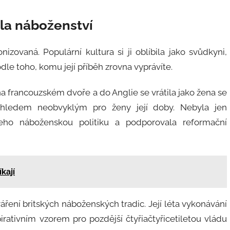
ila náboženství
zovaná. Populární kultura si ji oblíbila jako svůdkyni,
le toho, komu její příběh zrovna vyprávíte.
í na francouzském dvoře a do Anglie se vrátila jako žena se
zhledem neobvyklým pro ženy její doby. Nebyla jen
jeho náboženskou politiku a podporovala reformační
kají
áření britských náboženských tradic. Její léta vykonávání
rativním vzorem pro pozdější čtyřiačtyřicetiletou vládu