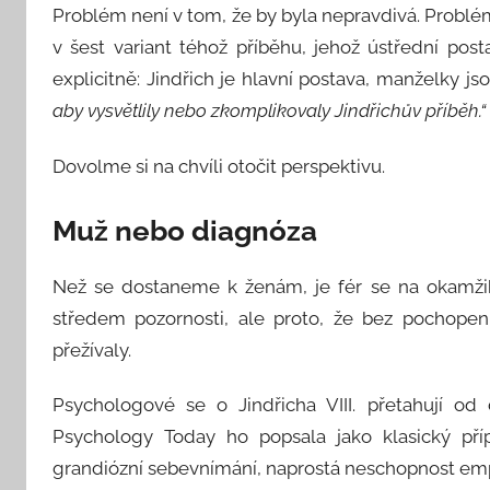
Problém není v tom, že by byla nepravdivá. Problém
n
v šest variant téhož příběhu, jehož ústřední pos
k
explicitně: Jindřich je hlavní postava, manželky j
aby vysvětlily nebo zkomplikovaly Jindřichův příběh.“
Dovolme si na chvíli otočit perspektivu.
Muž nebo diagnóza
Než se dostaneme k ženám, je fér se na okamžik
středem pozornosti, ale proto, že bez pochopen
přežívaly.
Psychologové se o Jindřicha VIII. přetahují od 
Psychology Today ho popsala jako klasický příp
grandiózní sebevnímání, naprostá neschopnost empa