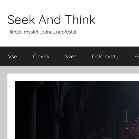
Přejít
k
Seek And Think
obsahu
Hledat, myslet, jednat…nepřestat
Vše
Člověk
Svět
Další světy
E