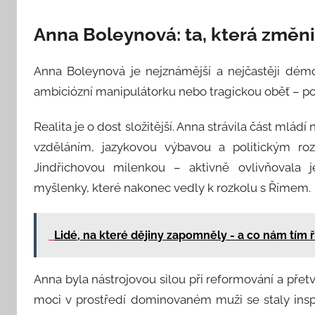
Anna Boleynová: ta, která změn
Anna Boleynová je nejznámější a nejčastěji démoni
ambiciózní manipulátorku nebo tragickou oběť – pod
Realita je o dost složitější. Anna strávila část mlád
vzděláním, jazykovou výbavou a politickým ro
Jindřichovou milenkou – aktivně ovlivňovala 
myšlenky, které nakonec vedly k rozkolu s Římem.
Lidé, na které dějiny zapomněly - a co nám tím ří
Anna byla nástrojovou silou při reformování a přetv
moci v prostředí dominovaném muži se staly inspi