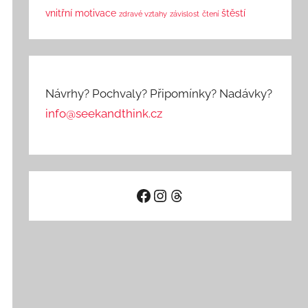
vnitřní motivace
štěstí
zdravé vztahy
závislost
čtení
Návrhy? Pochvaly? Připomínky? Nadávky?
info@seekandthink.cz
Facebook
Instagram
Threads