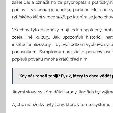
zašel dál a označil ho za psychopata s politický
příčiny – vzácnou genetickou poruchu McLeod 
rytířského klání v roce 1536, po kterém se jeho chov
Všechny tyto diagnózy mají jeden společný problé
zcela jiné kultury. Jak upozorňují historici, na
institucionalizovaný – byl výsledkem výchovy, syst
panovníkem. Symptomy narcistické poruchy osobn
popisují povahu mnoha králů před ním.
Kdy nás roboti zabijí? Fyzik, který to chce vědět 
Jinými slovy: systém dělal tyrany. Jindřich byl v
A jeho manželky byly ženy, které v tomto systému m