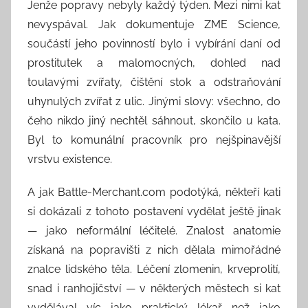
Jenže popravy nebyly každý týden. Mezi nimi kat
nevyspával. Jak dokumentuje ZME Science,
součástí jeho povinností bylo i vybírání daní od
prostitutek a malomocných, dohled nad
toulavými zvířaty, čištění stok a odstraňování
uhynulých zvířat z ulic. Jinými slovy: všechno, do
čeho nikdo jiný nechtěl sáhnout, skončilo u kata.
Byl to komunální pracovník pro nejšpinavější
vrstvu existence.
A jak Battle-Merchant.com podotýká, někteří kati
si dokázali z tohoto postavení vydělat ještě jinak
— jako neformální léčitelé. Znalost anatomie
získaná na popravišti z nich dělala mimořádné
znalce lidského těla. Léčení zlomenin, krveprolití,
snad i ranhojičství — v některých městech si kat
vydělával víc jako praktický lékař než jako