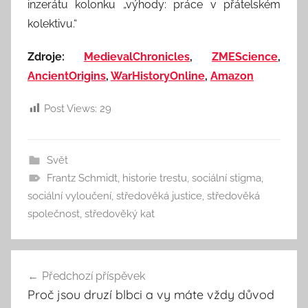
inzerátu kolonku „výhody: práce v přátelském
kolektivu.“
Zdroje:
MedievalChronicles
,
ZMEScience
,
AncientOrigins
,
WarHistoryOnline
,
Amazon
Post Views:
29
Svět
Frantz Schmidt
,
historie trestu
,
sociální stigma
,
sociální vyloučení
,
středověká justice
,
středověká
společnost
,
středověký kat
Navigace
Předchozí příspěvek
pro
Proč jsou druzí blbci a vy máte vždy důvod