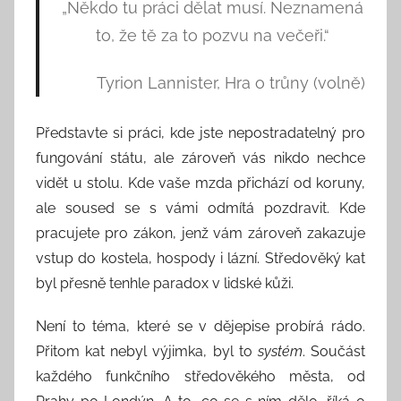
„Někdo tu práci dělat musí. Neznamená
o
to, že tě za to pozvu na večeři.“
r
:
Tyrion Lannister, Hra o trůny (volně)
S
e
e
Představte si práci, kde jste nepostradatelný pro
k
fungování státu, ale zároveň vás nikdo nechce
A
vidět u stolu. Kde vaše mzda přichází od koruny,
n
ale soused se s vámi odmítá pozdravit. Kde
d
pracujete pro zákon, jenž vám zároveň zakazuje
T
vstup do kostela, hospody i lázní. Středověký kat
h
byl přesně tenhle paradox v lidské kůži.
i
n
Není to téma, které se v dějepise probírá rádo.
k
Přitom kat nebyl výjimka, byl to
systém
. Součást
každého funkčního středověkého města, od