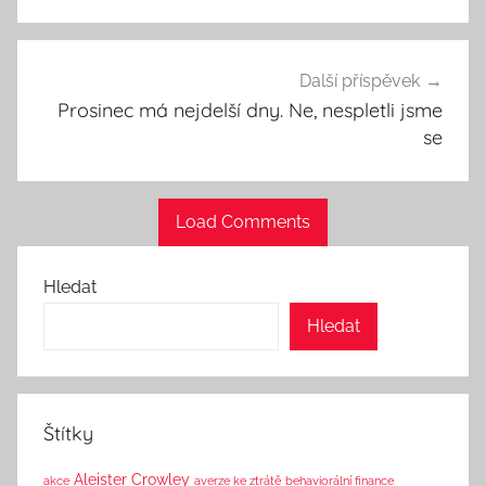
příspěvek
Další příspěvek
Prosinec má nejdelší dny. Ne, nespletli jsme
se
Load Comments
Hledat
Hledat
Štítky
Aleister Crowley
akce
averze ke ztrátě
behaviorální finance