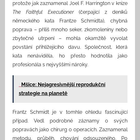
protože jak zaznamenal Joel F. Harrington v knize
The Faithful Executioner
(čerpající z deníků
německého kata Frantze Schmidta), chybná
poprava – příliš mnoho seker, zkomoleniny nebo
zbytečné utrpení – mohla okamžitě vyvolat
povstání přihlížejícího davu. Společnost, která
kata nenáviděla, ho přesto hodnotila jako
profesionála s nejvyššími nároky.
Mšice: Nejagresivnější reprodukční
strategie na planetě
Frantz Schmidt je v tomhle ohledu fascinující
případ. Vedl podrobné záznamy o svých
popravách jako chirurg o operacích. Zaznamenal
metodu, průběh, chování odsouzeného. Po