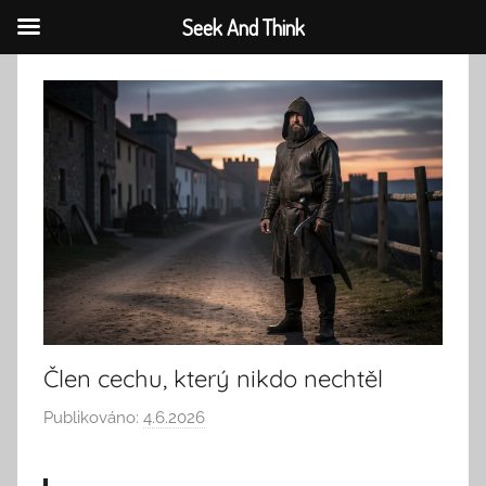
Seek And Think
Přejít
k
obsahu
Člen cechu, který nikdo nechtěl
Publikováno:
4.6.2026
A
u
t