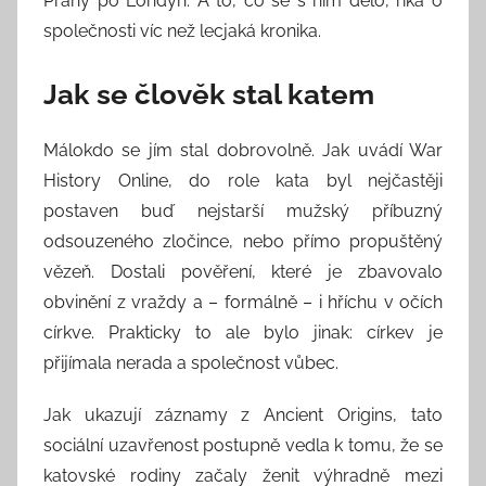
Prahy po Londýn. A to, co se s ním dělo, říká o
společnosti víc než lecjaká kronika.
Jak se člověk stal katem
Málokdo se jím stal dobrovolně. Jak uvádí War
History Online, do role kata byl nejčastěji
postaven buď nejstarší mužský příbuzný
odsouzeného zločince, nebo přímo propuštěný
vězeň. Dostali pověření, které je zbavovalo
obvinění z vraždy a – formálně – i hříchu v očích
církve. Prakticky to ale bylo jinak: církev je
přijímala nerada a společnost vůbec.
Jak ukazují záznamy z Ancient Origins, tato
sociální uzavřenost postupně vedla k tomu, že se
katovské rodiny začaly ženit výhradně mezi