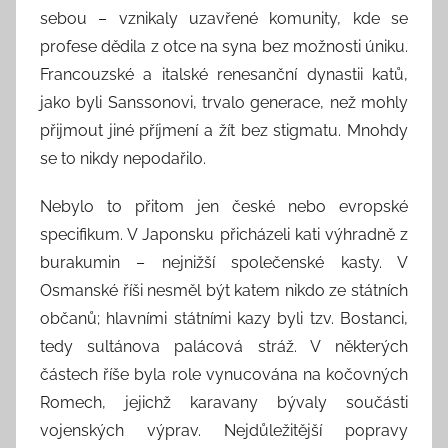
sebou – vznikaly uzavřené komunity, kde se
profese dědila z otce na syna bez možnosti úniku.
Francouzské a italské renesanční dynastii katů,
jako byli Sanssonovi, trvalo generace, než mohly
přijmout jiné příjmení a žít bez stigmatu. Mnohdy
se to nikdy nepodařilo.
Nebylo to přitom jen české nebo evropské
specifikum. V Japonsku přicházeli kati výhradně z
burakumin – nejnižší společenské kasty. V
Osmanské říši nesměl být katem nikdo ze státních
občanů; hlavními státními kazy byli tzv. Bostanci,
tedy sultánova palácová stráž. V některých
částech říše byla role vynucována na kočovných
Romech, jejichž karavany bývaly součásti
vojenských výprav. Nejdůležitější popravy