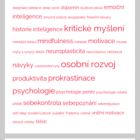
emoční
dopamin
deepfake detekce
deep work
duševní zdraví
inteligence
emoční zralost
exoplanety
finanční návyky
kritické myšlení
historie
inteligence
mindfulness
motivace
mentální zdraví
mindset
mozek
neuroplasticita
mýty a omyly
NASA
neurotismus
nečinnost
osobní rozvoj
návyky
osobnostní rysy
prokrastinace
produktivita
psychologie
psychologie peněz
psychologie vztahů
sebekontrola
sebepoznání
přežití
seberegulace
vnitřní motivace
self-help
sociální úzkost
svádění
Thelema
vesmír
štěstí
zdravé vztahy