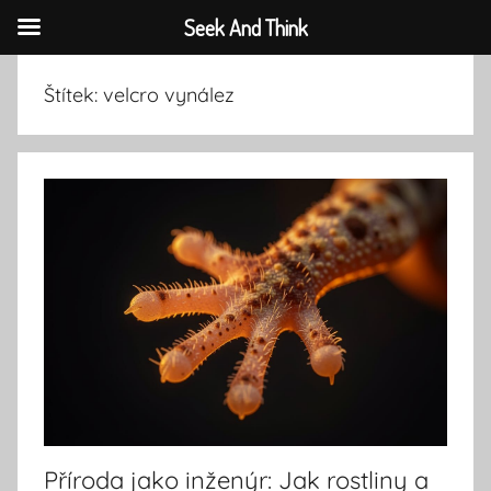
Seek And Think
Přejít
Štítek:
velcro vynález
k
obsahu
Příroda jako inženýr: Jak rostliny a