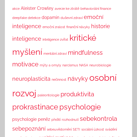
n
Aleister Crowley
akce
averze ke ztrátě
behaviorální finance
k
emoční
dopamin
deepfake detekce
duševní zdraví
inteligence
historie
emoční zralost
finanční návyky
kritické
inteligence
inteligence zvířat
myšlení
mindfulness
mentální zdraví
motivace
mýty a omyly
narcismus
NASA
neurobiologie
osobní
návyky
neuroplasticita
nečinnost
rozvoj
produktivita
paleontologie
prokrastinace
psychologie
sebekontrola
psychologie peněz
přežití
rozhodnutí
sebepoznání
sebeuvědomění
SETI
sociální úzkost
svádění