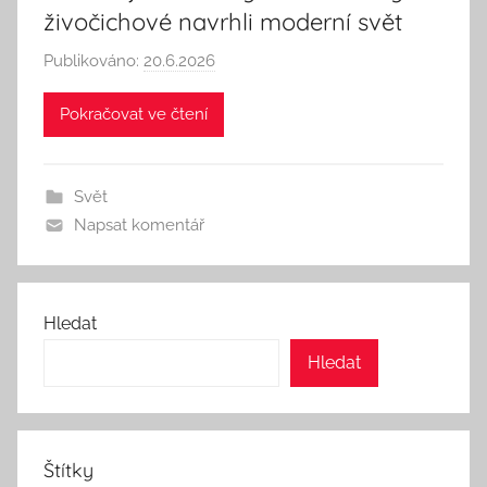
živočichové navrhli moderní svět
Publikováno:
20.6.2026
A
u
Pokračovat ve čtení
t
o
r
Svět
:
Napsat komentář
S
e
e
k
Hledat
A
Hledat
n
d
T
h
Štítky
i