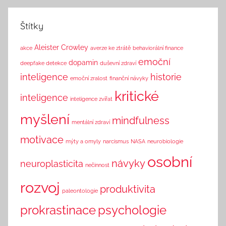
k
Štítky
Aleister Crowley
akce
averze ke ztrátě
behaviorální finance
emoční
dopamin
deepfake detekce
duševní zdraví
inteligence
historie
emoční zralost
finanční návyky
kritické
inteligence
inteligence zvířat
myšlení
mindfulness
mentální zdraví
motivace
mýty a omyly
narcismus
NASA
neurobiologie
osobní
návyky
neuroplasticita
nečinnost
rozvoj
produktivita
paleontologie
prokrastinace
psychologie