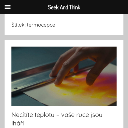
Seek And Think
Přejít
Štítek:
termocepce
k
obsahu
Necítíte teplotu – vaše ruce jsou
lháři