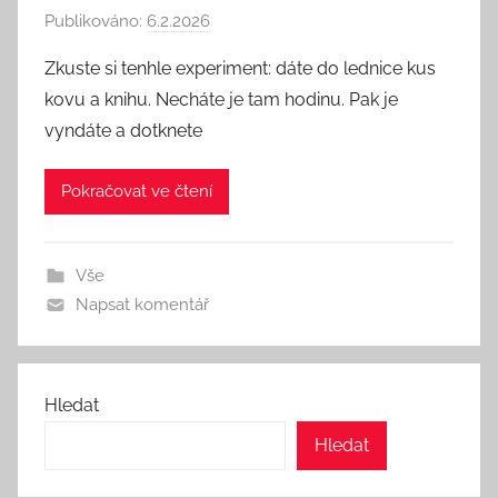
Publikováno:
6.2.2026
A
u
Zkuste si tenhle experiment: dáte do lednice kus
t
kovu a knihu. Necháte je tam hodinu. Pak je
o
vyndáte a dotknete
r
:
Pokračovat ve čtení
S
e
e
Vše
k
Napsat komentář
A
n
d
T
Hledat
h
Hledat
i
n