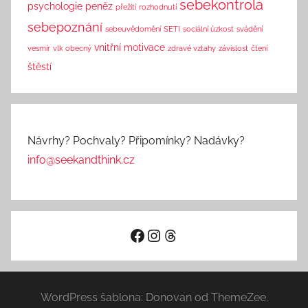
sebekontrola
psychologie peněz
přežití
rozhodnutí
sebepoznání
sebeuvědomění
SETI
sociální úzkost
svádění
vnitřní motivace
vesmír
vlk obecný
zdravé vztahy
závislost
čtení
štěstí
Návrhy? Pochvaly? Připomínky? Nadávky?
info@seekandthink.cz
Facebook
Instagram
Threads
WordPress šablona: Donovan od ThemeZee.