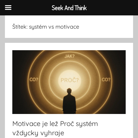
Seek And Think
Přejít
Štítek:
systém vs motivace
k
obsahu
Motivace je lež Proč systém
vždycky vyhraje