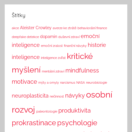
k
Štítky
Aleister Crowley
akce
averze ke ztrátě
behaviorální finance
emoční
dopamin
deepfake detekce
duševní zdraví
inteligence
historie
emoční zralost
finanční návyky
kritické
inteligence
inteligence zvířat
myšlení
mindfulness
mentální zdraví
motivace
mýty a omyly
narcismus
NASA
neurobiologie
osobní
návyky
neuroplasticita
nečinnost
rozvoj
produktivita
paleontologie
prokrastinace
psychologie