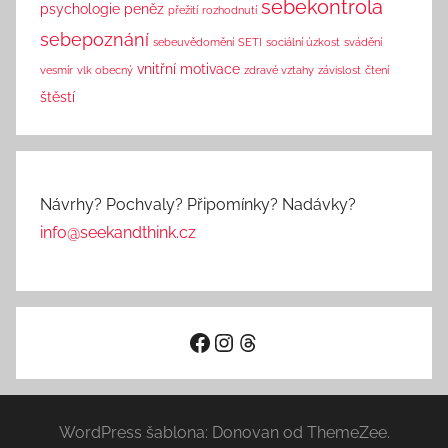
sebekontrola
psychologie peněz
přežití
rozhodnutí
sebepoznání
sebeuvědomění
SETI
sociální úzkost
svádění
vnitřní motivace
vesmír
vlk obecný
zdravé vztahy
závislost
čtení
štěstí
Návrhy? Pochvaly? Připomínky? Nadávky?
info@seekandthink.cz
Facebook
Instagram
Threads
WordPress šablona: Donovan od ThemeZee.