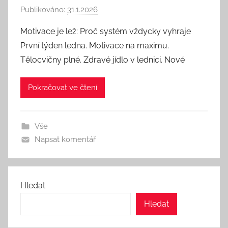
Publikováno:
31.1.2026
A
u
Motivace je lež: Proč systém vždycky vyhraje
t
První týden ledna. Motivace na maximu.
o
Tělocvičny plné. Zdravé jídlo v lednici. Nové
r
:
Pokračovat ve čtení
S
e
e
Vše
k
Napsat komentář
A
n
d
T
Hledat
h
Hledat
i
n