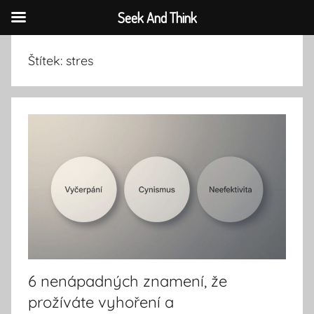
Seek And Think
Přejít
Štítek:
stres
k
obsahu
6 nenápadných znamení, že
prožíváte vyhoření a