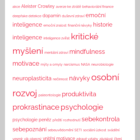
n
Aleister Crowley
akce
averze ke ztrátě
behaviorální finance
k
emoční
dopamin
deepfake detekce
duševní zdraví
inteligence
historie
emoční zralost
finanční návyky
kritické
inteligence
inteligence zvířat
myšlení
mindfulness
mentální zdraví
motivace
mýty a omyly
narcismus
NASA
neurobiologie
osobní
návyky
neuroplasticita
nečinnost
rozvoj
produktivita
paleontologie
prokrastinace
psychologie
sebekontrola
psychologie peněz
přežití
rozhodnutí
sebepoznání
sebeuvědomění
SETI
sociální úzkost
svádění
vnitřní motivace
vesmír
vlk obecný
zdravé vztahy
závislost
čtení