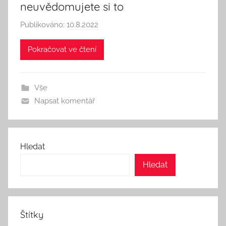
neuvědomujete si to
Publikováno:
10.8.2022
A
u
Pokračovat ve čtení
t
o
r
Vše
:
Napsat komentář
S
e
e
k
Hledat
A
Hledat
n
d
T
h
Štítky
i