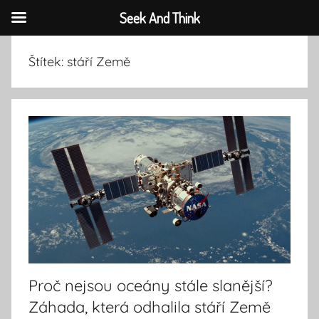
Seek And Think
Přejít
Štítek:
stáří Země
k
obsahu
Proč nejsou oceány stále slanější?
Záhada, která odhalila stáří Země