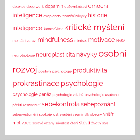
k
emoční
dopamin
detekce
deep work
duševní zdraví
inteligence
historie
exoplanety
finanční návyky
kritické myšlení
inteligence
James Clear
mindfulness
motivace
mentální zdraví
mindset
NASA
osobní
návyky
neuroplasticita
neurobiologie
rozvoj
produktivita
pozitivní psychologie
prokrastinace
psychologie
psychologie peněz
psychologie vztahů
psychologie úspěchu
sebekontrola
sebepoznání
přežití
rozhodnutí
vnitřní
sebeuvědomění
spokojenost
svádění
vesmír
vlk obecný
motivace
štěstí
zdravé vztahy
závislost
čtení
životní styl