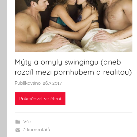
Mýty a omyly swingingu (aneb
rozdíl mezi pornhubem a realitou)
Publikováno:
26.3.2017
A
u
Pokračovat ve čtení
t
o
r
Vše
:
2 komentářů
S