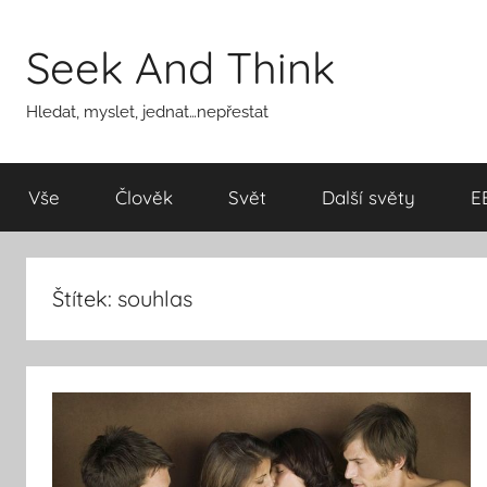
Přejít
k
Seek And Think
obsahu
Hledat, myslet, jednat…nepřestat
Vše
Člověk
Svět
Další světy
E
Štítek:
souhlas