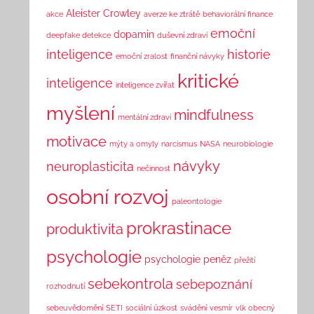
Aleister Crowley
akce
averze ke ztrátě
behaviorální finance
emoční
dopamin
deepfake detekce
duševní zdraví
inteligence
historie
emoční zralost
finanční návyky
kritické
inteligence
inteligence zvířat
myšlení
mindfulness
mentální zdraví
motivace
mýty a omyly
narcismus
NASA
neurobiologie
návyky
neuroplasticita
nečinnost
osobní rozvoj
paleontologie
prokrastinace
produktivita
psychologie
psychologie peněz
přežití
sebekontrola
sebepoznání
rozhodnutí
sebeuvědomění
SETI
sociální úzkost
svádění
vesmír
vlk obecný