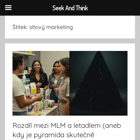
Seek And Think
Přejít
Štítek:
sítový marketing
k
obsahu
Rozdíl mezi MLM a letadlem (aneb
kdy je pyramida skutečně