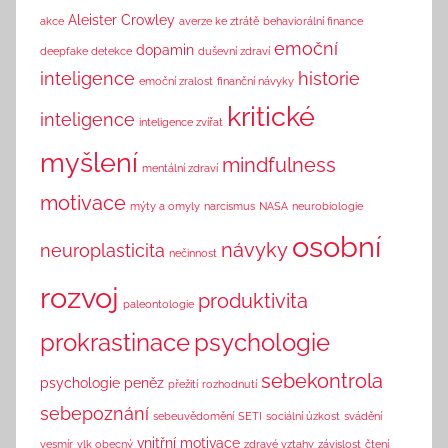
n
Aleister Crowley
akce
averze ke ztrátě
behaviorální finance
k
emoční
dopamin
deepfake detekce
duševní zdraví
inteligence
historie
emoční zralost
finanční návyky
kritické
inteligence
inteligence zvířat
myšlení
mindfulness
mentální zdraví
motivace
mýty a omyly
narcismus
NASA
neurobiologie
osobní
návyky
neuroplasticita
nečinnost
rozvoj
produktivita
paleontologie
prokrastinace
psychologie
sebekontrola
psychologie peněz
přežití
rozhodnutí
sebepoznání
sebeuvědomění
SETI
sociální úzkost
svádění
vnitřní motivace
vesmír
vlk obecný
zdravé vztahy
závislost
čtení