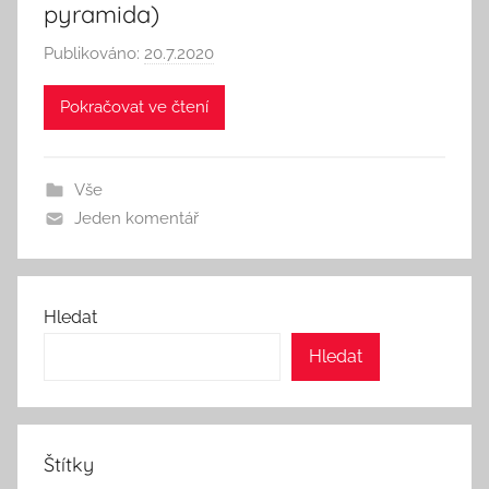
pyramida)
Publikováno:
20.7.2020
A
u
Pokračovat ve čtení
t
o
r
Vše
:
Jeden komentář
S
e
e
k
Hledat
A
Hledat
n
d
T
h
Štítky
i