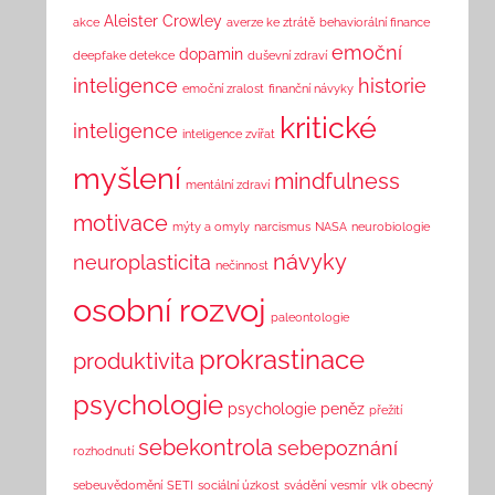
Aleister Crowley
akce
averze ke ztrátě
behaviorální finance
emoční
dopamin
deepfake detekce
duševní zdraví
inteligence
historie
emoční zralost
finanční návyky
kritické
inteligence
inteligence zvířat
myšlení
mindfulness
mentální zdraví
motivace
mýty a omyly
narcismus
NASA
neurobiologie
návyky
neuroplasticita
nečinnost
osobní rozvoj
paleontologie
prokrastinace
produktivita
psychologie
psychologie peněz
přežití
sebekontrola
sebepoznání
rozhodnutí
sebeuvědomění
SETI
sociální úzkost
svádění
vesmír
vlk obecný