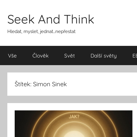
Přejít
k
Seek And Think
obsahu
Hledat, myslet, jednat…nepřestat
Vše
Člověk
Svět
Další světy
E
Štítek:
Simon Sinek