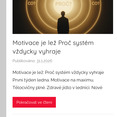
Motivace je lež Proč systém
vždycky vyhraje
Publikováno:
31.1.2026
A
u
Motivace je lež: Proč systém vždycky vyhraje
t
První týden ledna. Motivace na maximu.
o
Tělocvičny plné. Zdravé jídlo v lednici. Nové
r
:
S
Pokračovat ve čtení
e
e