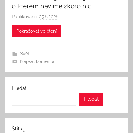
o kterém nevíme skoro nic
Publikováno:
25.6.2026
A
u
Pokračovat ve čtení
t
o
r
Svět
:
Napsat komentář
S
e
e
k
Hledat
A
Hledat
n
d
T
h
Štítky
i