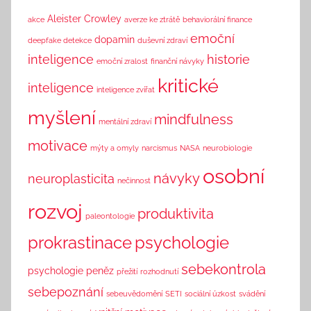
n
Aleister Crowley
akce
averze ke ztrátě
behaviorální finance
k
emoční
dopamin
deepfake detekce
duševní zdraví
inteligence
historie
emoční zralost
finanční návyky
kritické
inteligence
inteligence zvířat
myšlení
mindfulness
mentální zdraví
motivace
mýty a omyly
narcismus
NASA
neurobiologie
osobní
návyky
neuroplasticita
nečinnost
rozvoj
produktivita
paleontologie
prokrastinace
psychologie
sebekontrola
psychologie peněz
přežití
rozhodnutí
sebepoznání
sebeuvědomění
SETI
sociální úzkost
svádění