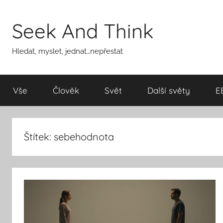
Přejít
k
Seek And Think
obsahu
Hledat, myslet, jednat…nepřestat
Vše
Člověk
Svět
Další světy
E
Štítek:
sebehodnota