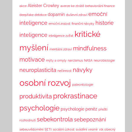
Aleister Crowley
akce
averze ke ztrátě
behaviorální finance
emoční
dopamin
deepfake detekce
duševní zdraví
inteligence
historie
emoční zralost
finanční návyky
kritické
inteligence
inteligence zvířat
myšlení
mindfulness
mentální zdraví
motivace
mýty a omyly
narcismus
NASA
neurobiologie
návyky
neuroplasticita
nečinnost
osobní rozvoj
paleontologie
prokrastinace
produktivita
psychologie
psychologie peněz
přežití
sebekontrola
sebepoznání
rozhodnutí
sebeuvědomění
SETI
sociální úzkost
svádění
vesmír
vlk obecný