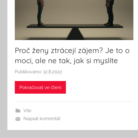
Proč ženy ztrácejí zájem? Je to o
moci, ale ne tak, jak si myslíte
Publikováno:
12.8.2022
A
u
Pokračovat ve čtení
t
o
r
Vše
:
Napsat komentář
S
e
e