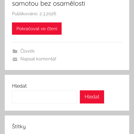
samotou bez osamělosti
Publikováno:
2.3.2026
A
u
Pokračovat ve čtení
t
o
r
Člověk
:
Napsat komentář
S
e
e
k
Hledat
A
Hledat
n
d
T
h
Štítky
i