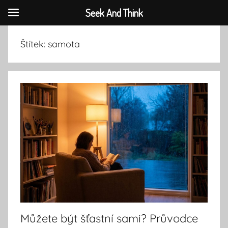
Seek And Think
Přejít
Štítek:
samota
k
obsahu
Můžete být šťastní sami? Průvodce