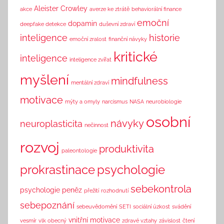
n
Aleister Crowley
akce
averze ke ztrátě
behaviorální finance
k
emoční
dopamin
deepfake detekce
duševní zdraví
inteligence
historie
emoční zralost
finanční návyky
kritické
inteligence
inteligence zvířat
myšlení
mindfulness
mentální zdraví
motivace
mýty a omyly
narcismus
NASA
neurobiologie
osobní
návyky
neuroplasticita
nečinnost
rozvoj
produktivita
paleontologie
prokrastinace
psychologie
sebekontrola
psychologie peněz
přežití
rozhodnutí
sebepoznání
sebeuvědomění
SETI
sociální úzkost
svádění
vnitřní motivace
vesmír
vlk obecný
zdravé vztahy
závislost
čtení