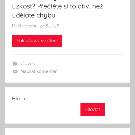
úzkost? Přečtěte si to dřív, než
uděláte chybu
Publikováno:
24.6.2026
A
u
Pokračovat ve čtení
t
o
r
Člověk
:
Napsat komentář
S
e
e
k
Hledat
A
Hledat
n
d
T