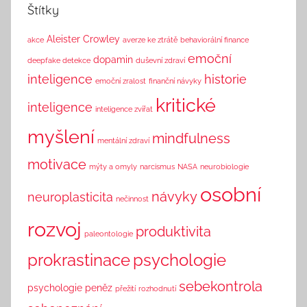
h
Štítky
i
n
Aleister Crowley
akce
averze ke ztrátě
behaviorální finance
k
emoční
dopamin
deepfake detekce
duševní zdraví
inteligence
historie
emoční zralost
finanční návyky
kritické
inteligence
inteligence zvířat
myšlení
mindfulness
mentální zdraví
motivace
mýty a omyly
narcismus
NASA
neurobiologie
osobní
návyky
neuroplasticita
nečinnost
rozvoj
produktivita
paleontologie
prokrastinace
psychologie
sebekontrola
psychologie peněz
přežití
rozhodnutí