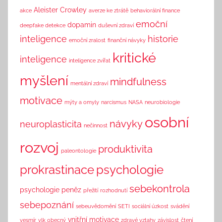
n
Aleister Crowley
akce
averze ke ztrátě
behaviorální finance
k
emoční
dopamin
deepfake detekce
duševní zdraví
inteligence
historie
emoční zralost
finanční návyky
kritické
inteligence
inteligence zvířat
myšlení
mindfulness
mentální zdraví
motivace
mýty a omyly
narcismus
NASA
neurobiologie
osobní
návyky
neuroplasticita
nečinnost
rozvoj
produktivita
paleontologie
prokrastinace
psychologie
sebekontrola
psychologie peněz
přežití
rozhodnutí
sebepoznání
sebeuvědomění
SETI
sociální úzkost
svádění
vnitřní motivace
vesmír
vlk obecný
zdravé vztahy
závislost
čtení