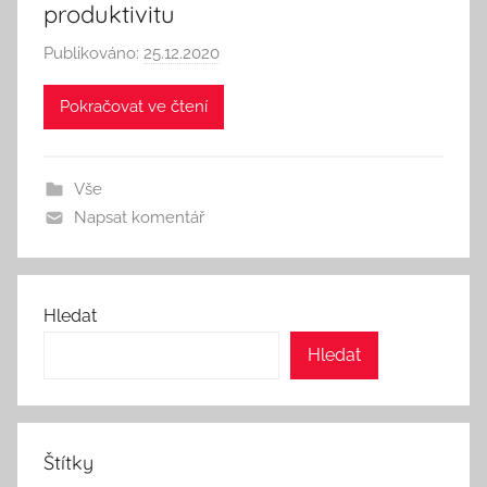
produktivitu
Publikováno:
25.12.2020
A
u
Pokračovat ve čtení
t
o
r
Vše
:
Napsat komentář
S
e
e
k
Hledat
A
Hledat
n
d
T
h
Štítky
i