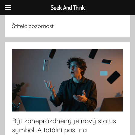
Seek And Think
Přejít
Štítek:
pozornost
k
obsahu
Být zaneprázdněný je nový status
symbol. A totální past na