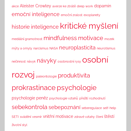
n
Aleister Crowley
dopamin
akce
averze ke ztrátě
deep work
k
emoční inteligence
emoční zralost
exoplanety
kritické myšlení
historie
inteligence
mindfulness
motivace
mediální gramotnost
mozek
neuroplasticita
mýty a omyly
narcismus
NASA
neurotismus
osobní
návyky
nečinnost
návyk
osobnostní rysy
rozvoj
produktivita
paleontologie
prokrastinace
psychologie
psychologie peněz
psychologie vztahů
přežití
rozhodnutí
sebekontrola
sebepoznání
seberegulace
self-help
vnitřní motivace
štěstí
SETI
svádění
vesmír
zdravé vztahy
čtení
životní styl