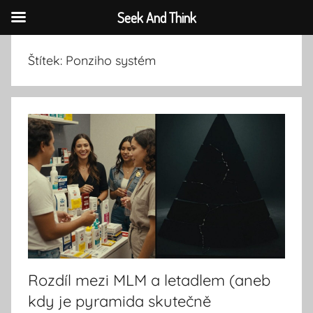
Seek And Think
Přejít
Štítek:
Ponziho systém
k
obsahu
Rozdíl mezi MLM a letadlem (aneb
kdy je pyramida skutečně