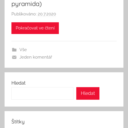
pyramida)
Publikováno:
20.7.2020
A
u
Pokračovat ve čtení
t
o
r
Vše
:
Jeden komentář
S
e
e
k
Hledat
A
Hledat
n
d
T
h
Štítky
i