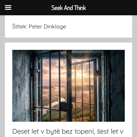
Seek And Think
Přejít
Štítek:
Peter Dinklage
k
obsahu
Deset let v bytě bez topení, šest let v