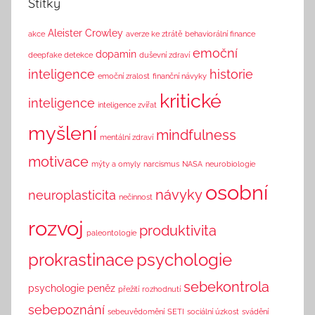
Štítky
i
n
Aleister Crowley
akce
averze ke ztrátě
behaviorální finance
k
emoční
dopamin
deepfake detekce
duševní zdraví
inteligence
historie
emoční zralost
finanční návyky
kritické
inteligence
inteligence zvířat
myšlení
mindfulness
mentální zdraví
motivace
mýty a omyly
narcismus
NASA
neurobiologie
osobní
návyky
neuroplasticita
nečinnost
rozvoj
produktivita
paleontologie
prokrastinace
psychologie
sebekontrola
psychologie peněz
přežití
rozhodnutí
sebepoznání
sebeuvědomění
SETI
sociální úzkost
svádění