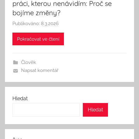
práci, kterou nenávidím: Proč se
bojíme změny?
Publikováno:
8.3.2026
A
u
Pokračovat ve čtení
t
o
r
Člověk
:
Napsat komentář
S
e
e
k
Hledat
A
Hledat
n
d
T
h