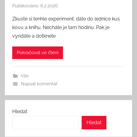
Publikováno:
6.2.2026
A
u
Zkuste si tenhle experiment: dáte do lednice kus
t
kovu a knihu. Necháte je tam hodinu. Pak je
o
vyndáte a dotknete
r
:
Pokračovat ve čtení
S
e
e
Vše
k
Napsat komentář
A
n
d
T
Hledat
h
Hledat
i
n