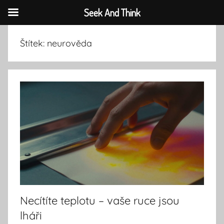
Seek And Think
Přejít
Štítek:
neurověda
k
obsahu
Necítíte teplotu – vaše ruce jsou
lháři