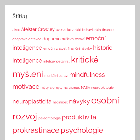
k
Štítky
Aleister Crowley
akce
averze ke ztrátě
behaviorální finance
emoční
dopamin
deepfake detekce
duševní zdraví
inteligence
historie
emoční zralost
finanční návyky
kritické
inteligence
inteligence zvířat
myšlení
mindfulness
mentální zdraví
motivace
mýty a omyly
narcismus
NASA
neurobiologie
osobní
návyky
neuroplasticita
nečinnost
rozvoj
produktivita
paleontologie
prokrastinace
psychologie