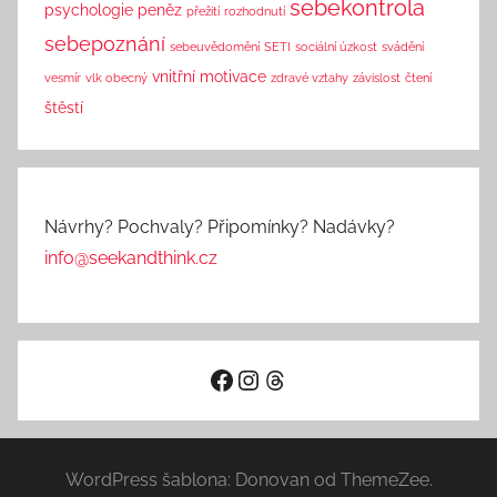
sebekontrola
psychologie peněz
přežití
rozhodnutí
sebepoznání
sebeuvědomění
SETI
sociální úzkost
svádění
vnitřní motivace
vesmír
vlk obecný
zdravé vztahy
závislost
čtení
štěstí
Návrhy? Pochvaly? Připomínky? Nadávky?
info@seekandthink.cz
Facebook
Instagram
Threads
WordPress šablona: Donovan od ThemeZee.