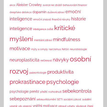
n
Aleister Crowley
akce
averze ke ztrátě
behaviorální finance
k
emoční
dopamin
deepfake detekce
duševní zdraví
inteligence
historie
emoční zralost
finanční návyky
kritické
inteligence
inteligence zvířat
myšlení
mindfulness
mentální zdraví
motivace
mýty a omyly
narcismus
NASA
neurobiologie
osobní
návyky
neuroplasticita
nečinnost
rozvoj
produktivita
paleontologie
prokrastinace
psychologie
sebekontrola
psychologie peněz
přežití
rozhodnutí
sebepoznání
sebeuvědomění
SETI
sociální úzkost
svádění
vnitřní motivace
vesmír
vlk obecný
zdravé vztahy
závislost
čtení