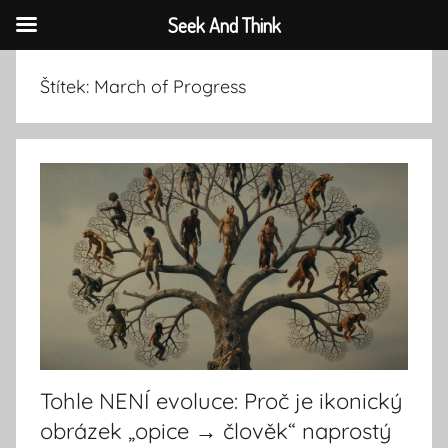
Seek And Think
Přejít
Štítek:
March of Progress
k
obsahu
Tohle NENÍ evoluce: Proč je ikonický
obrázek „opice → člověk“ naprostý