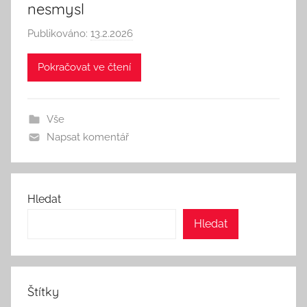
nesmysl
Publikováno:
13.2.2026
A
u
Pokračovat ve čtení
t
o
r
Vše
:
Napsat komentář
S
e
e
k
Hledat
A
Hledat
n
d
T
h
Štítky
i