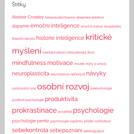
h
Štítky
i
n
Aleister Crowley
behaviorální finance
deepfake detekce
k
emoční inteligence
dopamin
emoční zralost
exoplanety
kritické
historie
inteligence
finanční návyky
myšlení
mentální zdraví
mimozemský život
mindfulness
motivace
mozek
mýty a omyly
návyky
neuroplasticita
neurotismus
nečinnost
osobní rozvoj
osobnostní rysy
paleontologie
produktivita
pozitivní psychologie
prokrastinace
psychologie
prostředí
psychologie peněz
psychologie úspěchu
přežití
rozhodnutí
sebekontrola
sebepoznání
seberegulace