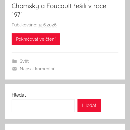
Chomsky a Foucault řešili v roce
1971
Publikováno:
12.6.2026
A
u
Pokračovat ve čtení
t
o
r
Svět
:
Napsat komentář
S
e
e
k
Hledat
A
Hledat
n
d
T