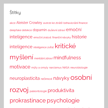
k
Štítky
Aleister Crowley
akce
averze ke ztrátě
behaviorální finance
emoční
dopamin
deepfake detekce
duševní zdraví
inteligence
historie
emoční zralost
finanční návyky
kritické
inteligence
inteligence zvířat
myšlení
mindfulness
mentální zdraví
motivace
mýty a omyly
narcismus
NASA
neurobiologie
osobní
návyky
neuroplasticita
nečinnost
rozvoj
produktivita
paleontologie
prokrastinace
psychologie