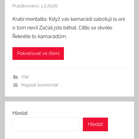
Publikováno:
1.2.2026
A
u
Krabí mentalita: Když vás kamarádi sabotují (a ani
t
o tom neví) Začali jste běhat. Cítíte se skvěle.
o
Řekněte to kamarádům.
r
:
Pokračovat ve čtení
S
e
e
Vše
k
Napsat komentář
A
n
d
T
Hledat
h
Hledat
i
n