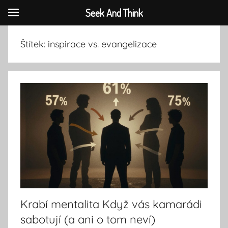
Seek And Think
Přejít
Štítek:
inspirace vs. evangelizace
k
obsahu
Krabí mentalita Když vás kamarádi
sabotují (a ani o tom neví)