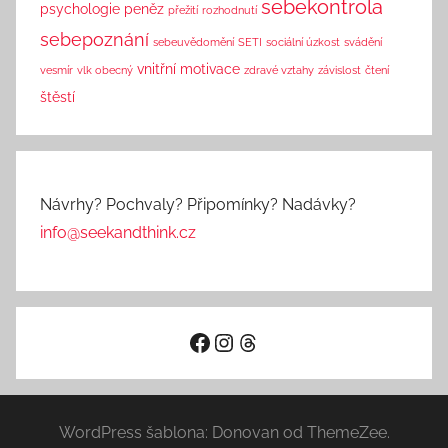
sebekontrola
psychologie peněz
přežití
rozhodnutí
sebepoznání
sebeuvědomění
SETI
sociální úzkost
svádění
vnitřní motivace
vesmír
vlk obecný
zdravé vztahy
závislost
čtení
štěstí
Návrhy? Pochvaly? Připomínky? Nadávky?
info@seekandthink.cz
Facebook
Instagram
Threads
WordPress šablona: Donovan od ThemeZee.