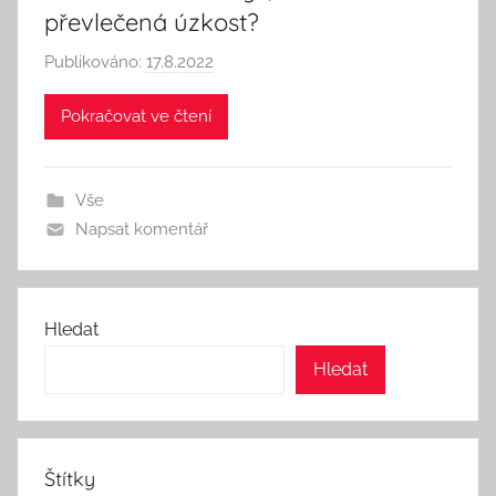
převlečená úzkost?
Publikováno:
17.8.2022
A
u
Pokračovat ve čtení
t
o
r
Vše
:
Napsat komentář
S
e
e
k
Hledat
A
Hledat
n
d
T
h
Štítky
i