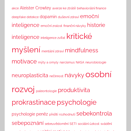
n
Aleister Crowley
akce
averze ke ztrátě
behaviorální finance
k
emoční
dopamin
deepfake detekce
duševní zdraví
inteligence
historie
emoční zralost
finanční návyky
kritické
inteligence
inteligence zvířat
myšlení
mindfulness
mentální zdraví
motivace
mýty a omyly
narcismus
NASA
neurobiologie
osobní
návyky
neuroplasticita
nečinnost
rozvoj
produktivita
paleontologie
prokrastinace
psychologie
sebekontrola
psychologie peněz
přežití
rozhodnutí
sebepoznání
sebeuvědomění
SETI
sociální úzkost
svádění