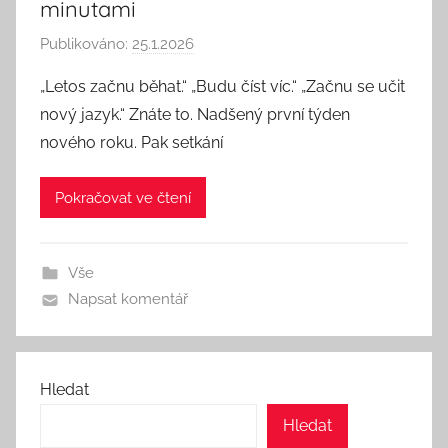
minutami
Publikováno:
25.1.2026
A
u
„Letos začnu běhat.“ „Budu číst víc.“ „Začnu se učit
t
nový jazyk.“ Znáte to. Nadšený první týden
o
nového roku. Pak setkání
r
:
Pokračovat ve čtení
S
e
e
Vše
k
Napsat komentář
A
n
d
T
Hledat
h
Hledat
i