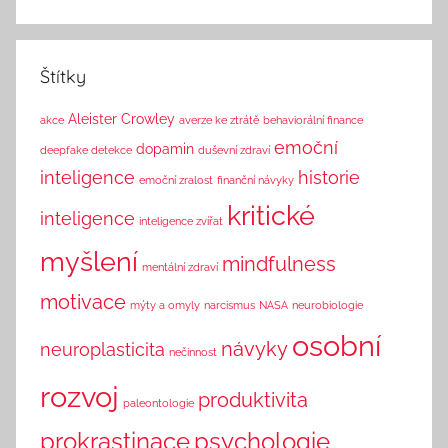
n
k
Štítky
Aleister Crowley
akce
averze ke ztrátě
behaviorální finance
emoční
dopamin
deepfake detekce
duševní zdraví
inteligence
historie
emoční zralost
finanční návyky
kritické
inteligence
inteligence zvířat
myšlení
mindfulness
mentální zdraví
motivace
mýty a omyly
narcismus
NASA
neurobiologie
osobní
návyky
neuroplasticita
nečinnost
rozvoj
produktivita
paleontologie
prokrastinace
psychologie