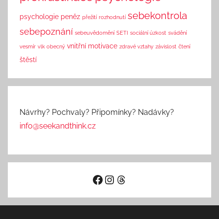
sebekontrola
psychologie peněz
přežití
rozhodnutí
sebepoznání
sebeuvědomění
SETI
sociální úzkost
svádění
vnitřní motivace
vesmír
vlk obecný
zdravé vztahy
závislost
čtení
štěstí
Návrhy? Pochvaly? Připomínky? Nadávky?
info@seekandthink.cz
Facebook
Instagram
Threads