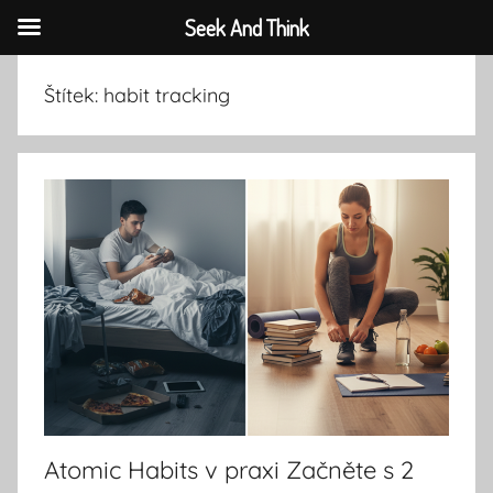
Seek And Think
Přejít
Štítek:
habit tracking
k
obsahu
Atomic Habits v praxi Začněte s 2