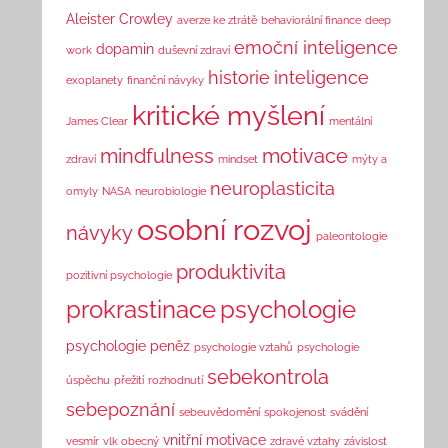
Aleister Crowley
averze ke ztrátě
behaviorální finance
deep
emoční inteligence
dopamin
work
duševní zdraví
historie
inteligence
exoplanety
finanční návyky
kritické myšlení
James Clear
mentální
mindfulness
motivace
zdraví
mindset
mýty a
neuroplasticita
omyly
NASA
neurobiologie
osobní rozvoj
návyky
paleontologie
produktivita
pozitivní psychologie
prokrastinace
psychologie
psychologie peněz
psychologie vztahů
psychologie
sebekontrola
úspěchu
přežití
rozhodnutí
sebepoznání
sebeuvědomění
spokojenost
svádění
vnitřní motivace
vesmír
vlk obecný
zdravé vztahy
závislost