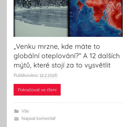
„Venku mrzne, kde máte to
globální oteplování?“ A 12 dalších
mýtů, které stojí za to vysvětlit
Publikováno:
12.2.2026
A
u
Pokračovat ve čtení
t
o
r
Vše
:
Napsat komentář
S