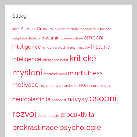
k
Štítky
Aleister Crowley
akce
averze ke ztrátě
behaviorální finance
emoční
dopamin
deepfake detekce
duševní zdraví
inteligence
historie
emoční zralost
finanční návyky
kritické
inteligence
inteligence zvířat
myšlení
mindfulness
mentální zdraví
motivace
mýty a omyly
narcismus
NASA
neurobiologie
osobní
návyky
neuroplasticita
nečinnost
rozvoj
produktivita
paleontologie
prokrastinace
psychologie