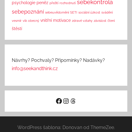
sebekontrola
psychologie peněz
přežití
rozhodnutí
sebepoznání
sebeuvědomění
SETI
sociální úzkost
svádění
vnitřní motivace
vesmír
vlk obecný
zdravé vztahy
závislost
čtení
štěstí
Návrhy? Pochvaly? Připomínky? Nadávky?
info@seekandthink.cz
Facebook
Instagram
Threads
WordPress šablona: Donovan od ThemeZee.