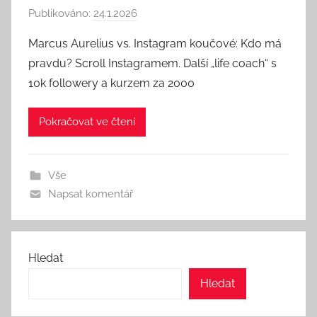
Publikováno:
24.1.2026
A
u
Marcus Aurelius vs. Instagram koučové: Kdo má
t
pravdu? Scroll Instagramem. Další „life coach“ s
o
10k followery a kurzem za 2000
r
:
Pokračovat ve čtení
S
e
e
Vše
k
Napsat komentář
A
n
d
T
Hledat
h
Hledat
i
n