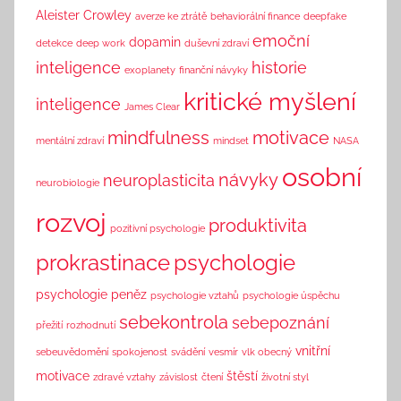
n
Aleister Crowley
averze ke ztrátě
behaviorální finance
deepfake
k
emoční
dopamin
detekce
deep work
duševní zdraví
inteligence
historie
exoplanety
finanční návyky
kritické myšlení
inteligence
James Clear
mindfulness
motivace
mentální zdraví
mindset
NASA
osobní
návyky
neuroplasticita
neurobiologie
rozvoj
produktivita
pozitivní psychologie
prokrastinace
psychologie
psychologie peněz
psychologie vztahů
psychologie úspěchu
sebekontrola
sebepoznání
přežití
rozhodnutí
vnitřní
sebeuvědomění
spokojenost
svádění
vesmír
vlk obecný
motivace
štěstí
zdravé vztahy
závislost
čtení
životní styl