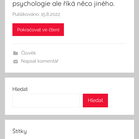
psychologie ale říká něco jiného.
Publikováno:
15.8.2022
A
u
Pokračovat ve čtení
t
o
r
Člověk
:
Napsat komentář
S
e
e
k
Hledat
A
Hledat
n
d
T
h
Štítky
i