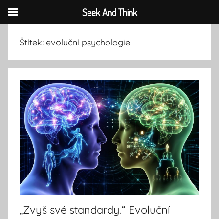
Seek And Think
Přejít
Štítek:
evoluční psychologie
k
obsahu
„Zvyš své standardy.“ Evoluční