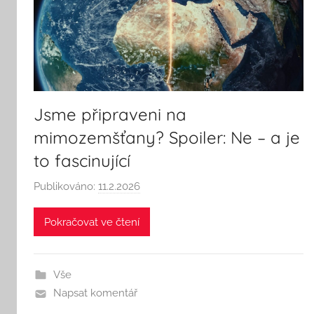
Jsme připraveni na
mimozemšťany? Spoiler: Ne – a je
to fascinující
Publikováno:
11.2.2026
A
u
Pokračovat ve čtení
t
o
r
Vše
:
Napsat komentář
S