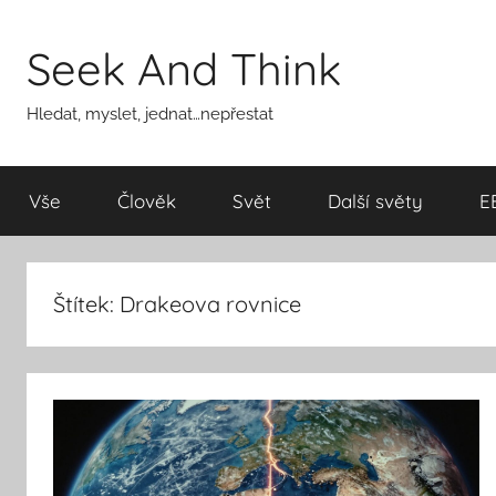
Přejít
k
Seek And Think
obsahu
Hledat, myslet, jednat…nepřestat
Vše
Člověk
Svět
Další světy
E
Štítek:
Drakeova rovnice