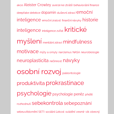
Aleister Crowley
akce
averze ke ztrátě
behaviorální finance
emoční
dopamin
deepfake detekce
duševní zdraví
inteligence
historie
emoční zralost
finanční návyky
kritické
inteligence
inteligence zvířat
myšlení
mindfulness
mentální zdraví
motivace
mýty a omyly
narcismus
NASA
neurobiologie
návyky
neuroplasticita
nečinnost
osobní rozvoj
paleontologie
prokrastinace
produktivita
psychologie
psychologie peněz
přežití
sebekontrola
sebepoznání
rozhodnutí
sebeuvědomění
SETI
sociální úzkost
svádění
vesmír
vlk obecný