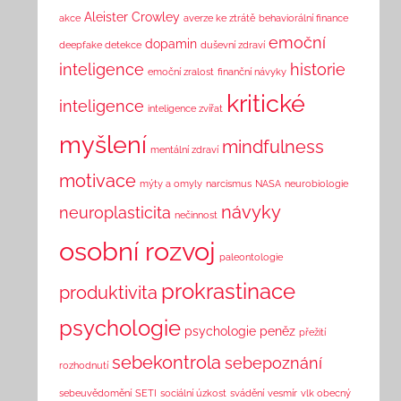
Aleister Crowley
akce
averze ke ztrátě
behaviorální finance
emoční
dopamin
deepfake detekce
duševní zdraví
inteligence
historie
emoční zralost
finanční návyky
kritické
inteligence
inteligence zvířat
myšlení
mindfulness
mentální zdraví
motivace
mýty a omyly
narcismus
NASA
neurobiologie
návyky
neuroplasticita
nečinnost
osobní rozvoj
paleontologie
prokrastinace
produktivita
psychologie
psychologie peněz
přežití
sebekontrola
sebepoznání
rozhodnutí
sebeuvědomění
SETI
sociální úzkost
svádění
vesmír
vlk obecný