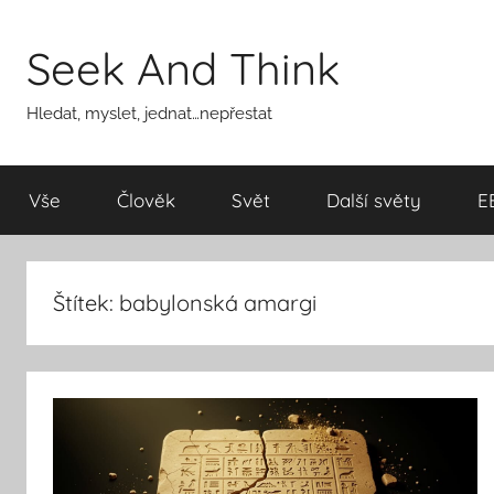
Přejít
k
Seek And Think
obsahu
Hledat, myslet, jednat…nepřestat
Vše
Člověk
Svět
Další světy
E
Štítek:
babylonská amargi