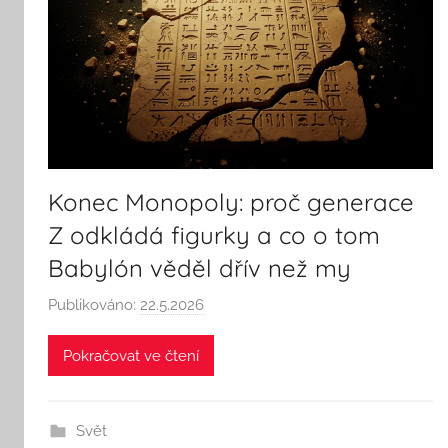
Konec Monopoly: proč generace
Z odkládá figurky a co o tom
Babylón věděl dřív než my
Publikováno:
22.5.2026
A
u
Pokračovat ve čtení
t
o
r
Svět
: