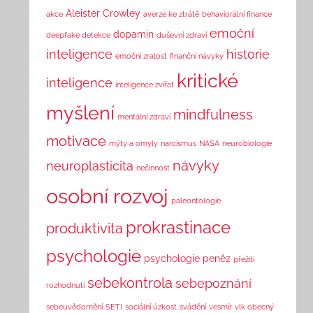
Aleister Crowley
akce
averze ke ztrátě
behaviorální finance
emoční
dopamin
deepfake detekce
duševní zdraví
inteligence
historie
emoční zralost
finanční návyky
kritické
inteligence
inteligence zvířat
myšlení
mindfulness
mentální zdraví
motivace
mýty a omyly
narcismus
NASA
neurobiologie
návyky
neuroplasticita
nečinnost
osobní rozvoj
paleontologie
prokrastinace
produktivita
psychologie
psychologie peněz
přežití
sebekontrola
sebepoznání
rozhodnutí
sebeuvědomění
SETI
sociální úzkost
svádění
vesmír
vlk obecný