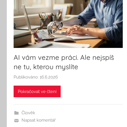
AI vám vezme práci. Ale nejspíš
ne tu, kterou myslíte
Publikováno:
16.6.2026
A
u
Pokračovat ve čtení
t
o
r
Člověk
:
Napsat komentář
S