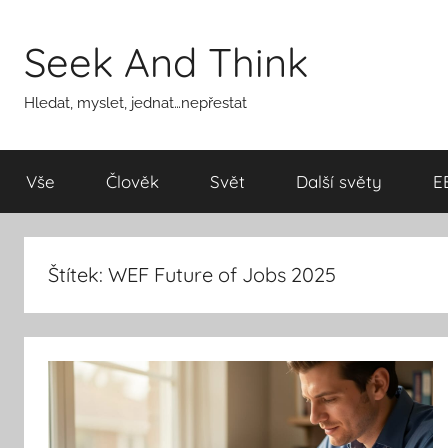
Přejít
k
Seek And Think
obsahu
Hledat, myslet, jednat…nepřestat
Vše
Člověk
Svět
Další světy
E
Štítek:
WEF Future of Jobs 2025