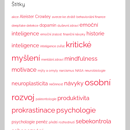
h
Štítky
i
n
Aleister Crowley
akce
averze ke ztrátě
behaviorální finance
k
emoční
dopamin
deepfake detekce
duševní zdraví
inteligence
historie
emoční zralost
finanční návyky
kritické
inteligence
inteligence zvířat
myšlení
mindfulness
mentální zdraví
motivace
mýty a omyly
narcismus
NASA
neurobiologie
osobní
návyky
neuroplasticita
nečinnost
rozvoj
produktivita
paleontologie
prokrastinace
psychologie
sebekontrola
psychologie peněz
přežití
rozhodnutí