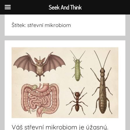
Seek And Think
Přejít
Štítek:
střevní mikrobiom
k
obsahu
Váš střevní mikrobiom je úžasný.