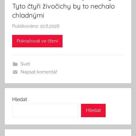
Tyto čtyři živočichy by to nechalo
chladnými
Publikováno:
10.6.2026
A
u
Pokračovat ve čtení
t
o
r
Svět
:
Napsat komentář
S
e
e
k
Hledat
A
Hledat
n
d
T