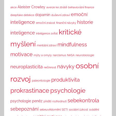
n
Aleister Crowley
akce
averze ke ztrátě
behaviorální finance
k
emoční
dopamin
deepfake detekce
duševní zdraví
inteligence
historie
emoční zralost
finanční návyky
kritické
inteligence
inteligence zvířat
myšlení
mindfulness
mentální zdraví
motivace
mýty a omyly
narcismus
NASA
neurobiologie
osobní
návyky
neuroplasticita
nečinnost
rozvoj
produktivita
paleontologie
prokrastinace
psychologie
sebekontrola
psychologie peněz
přežití
rozhodnutí
sebepoznání
sebeuvědomění
SETI
sociální úzkost
svádění