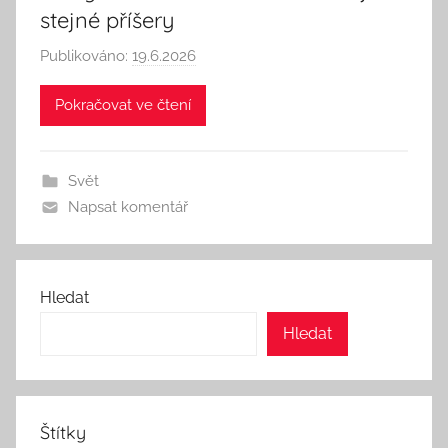
stejné příšery
Publikováno:
19.6.2026
A
u
Pokračovat ve čtení
t
o
r
Svět
:
Napsat komentář
S
e
e
k
Hledat
A
Hledat
n
d
T
h
Štítky
i