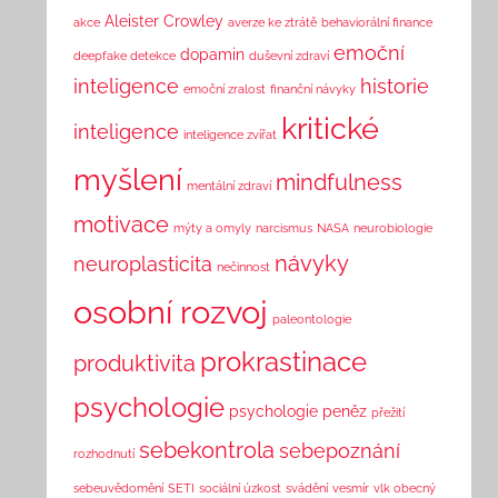
Aleister Crowley
akce
averze ke ztrátě
behaviorální finance
emoční
dopamin
deepfake detekce
duševní zdraví
inteligence
historie
emoční zralost
finanční návyky
kritické
inteligence
inteligence zvířat
myšlení
mindfulness
mentální zdraví
motivace
mýty a omyly
narcismus
NASA
neurobiologie
návyky
neuroplasticita
nečinnost
osobní rozvoj
paleontologie
prokrastinace
produktivita
psychologie
psychologie peněz
přežití
sebekontrola
sebepoznání
rozhodnutí
sebeuvědomění
SETI
sociální úzkost
svádění
vesmír
vlk obecný