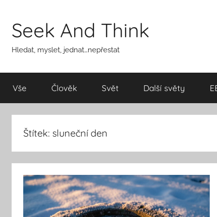
Přejít
k
Seek And Think
obsahu
Hledat, myslet, jednat…nepřestat
Vše
Člověk
Svět
Další světy
E
Štítek:
sluneční den