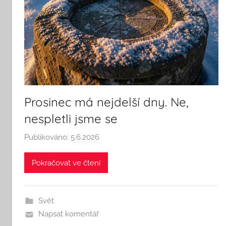
Prosinec má nejdelší dny. Ne,
nespletli jsme se
Publikováno:
5.6.2026
A
u
Pokračovat ve čtení
t
o
r
Svět
:
Napsat komentář
S