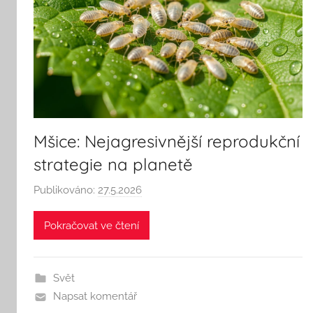
Mšice: Nejagresivnější reprodukční
strategie na planetě
Publikováno:
27.5.2026
A
u
Pokračovat ve čtení
t
o
r
Svět
:
Napsat komentář
S