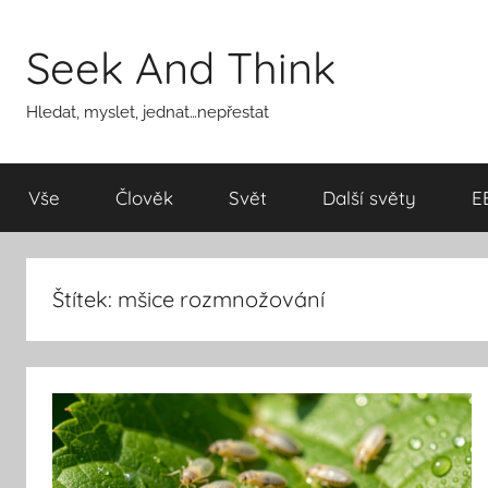
Přejít
k
Seek And Think
obsahu
Hledat, myslet, jednat…nepřestat
Vše
Člověk
Svět
Další světy
E
Štítek:
mšice rozmnožování