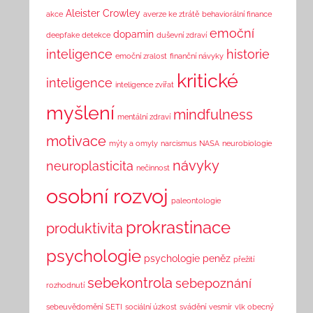
Aleister Crowley
akce
averze ke ztrátě
behaviorální finance
emoční
dopamin
deepfake detekce
duševní zdraví
inteligence
historie
emoční zralost
finanční návyky
kritické
inteligence
inteligence zvířat
myšlení
mindfulness
mentální zdraví
motivace
mýty a omyly
narcismus
NASA
neurobiologie
návyky
neuroplasticita
nečinnost
osobní rozvoj
paleontologie
prokrastinace
produktivita
psychologie
psychologie peněz
přežití
sebekontrola
sebepoznání
rozhodnutí
sebeuvědomění
SETI
sociální úzkost
svádění
vesmír
vlk obecný