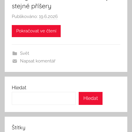
stejné příšery
Publikováno:
19.6.2026
A
u
Pokračovat ve čtení
t
o
r
Svět
:
Napsat komentář
S
e
e
k
Hledat
A
Hledat
n
d
T
h
Štítky
i