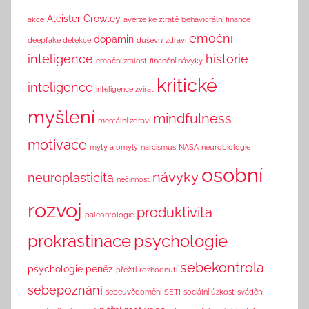
n
Aleister Crowley
akce
averze ke ztrátě
behaviorální finance
k
emoční
dopamin
deepfake detekce
duševní zdraví
inteligence
historie
emoční zralost
finanční návyky
kritické
inteligence
inteligence zvířat
myšlení
mindfulness
mentální zdraví
motivace
mýty a omyly
narcismus
NASA
neurobiologie
osobní
návyky
neuroplasticita
nečinnost
rozvoj
produktivita
paleontologie
prokrastinace
psychologie
sebekontrola
psychologie peněz
přežití
rozhodnutí
sebepoznání
sebeuvědomění
SETI
sociální úzkost
svádění