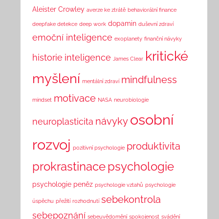
Aleister Crowley
averze ke ztrátě
behaviorální finance
dopamin
deepfake detekce
deep work
duševní zdraví
emoční inteligence
exoplanety
finanční návyky
kritické
historie
inteligence
James Clear
myšlení
mindfulness
mentální zdraví
motivace
mindset
NASA
neurobiologie
osobní
návyky
neuroplasticita
rozvoj
produktivita
pozitivní psychologie
prokrastinace
psychologie
psychologie peněz
psychologie vztahů
psychologie
sebekontrola
úspěchu
přežití
rozhodnutí
sebepoznání
sebeuvědomění
spokojenost
svádění