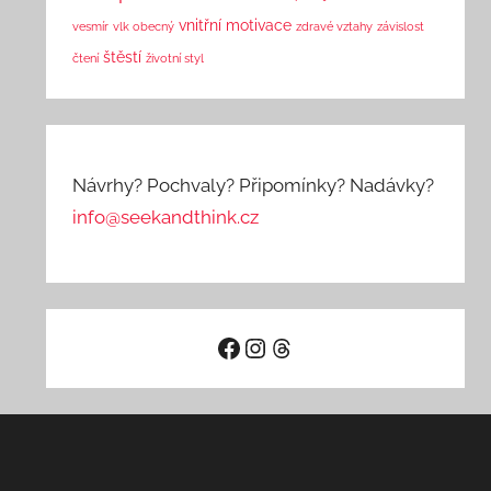
vnitřní motivace
vesmír
vlk obecný
zdravé vztahy
závislost
štěstí
čtení
životní styl
Návrhy? Pochvaly? Připomínky? Nadávky?
info@seekandthink.cz
Facebook
Instagram
Threads