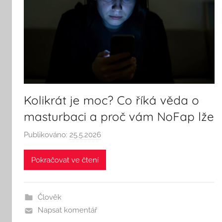
Kolikrát je moc? Co říká věda o
masturbaci a proč vám NoFap lže
Publikováno:
25.5.2026
A
u
Pokračovat ve čtení
t
o
r
Člověk
:
Napsat komentář
S