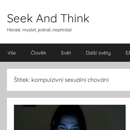
Přejít
k
Seek And Think
obsahu
Hledat, myslet, jednat…nepřestat
Vše
Člověk
Svět
Další světy
E
Štítek:
kompulzivní sexuální chování