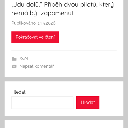
„Jdu dolů.“ Příběh dvou pilotů, který
nemá být zapomenut
Publikováno:
14.5.2026
A
u
Pokračovat ve čtení
t
o
r
Svět
:
Napsat komentář
S
e
e
k
Hledat
A
Hledat
n
d
T
h