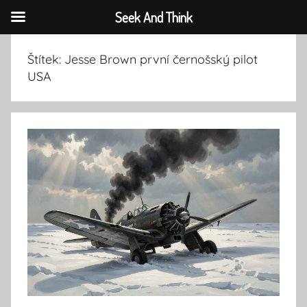
Seek And Think
Přejít
Štítek:
Jesse Brown první černošský pilot
k
USA
obsahu