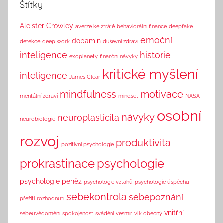
Štítky
i
n
Aleister Crowley
averze ke ztrátě
behaviorální finance
deepfake
k
emoční
dopamin
detekce
deep work
duševní zdraví
inteligence
historie
exoplanety
finanční návyky
kritické myšlení
inteligence
James Clear
mindfulness
motivace
mentální zdraví
mindset
NASA
osobní
návyky
neuroplasticita
neurobiologie
rozvoj
produktivita
pozitivní psychologie
prokrastinace
psychologie
psychologie peněz
psychologie vztahů
psychologie úspěchu
sebekontrola
sebepoznání
přežití
rozhodnutí
vnitřní
sebeuvědomění
spokojenost
svádění
vesmír
vlk obecný