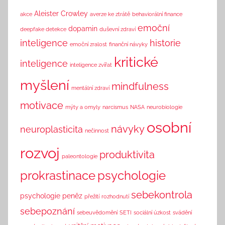
n
Aleister Crowley
akce
averze ke ztrátě
behaviorální finance
k
emoční
dopamin
deepfake detekce
duševní zdraví
inteligence
historie
emoční zralost
finanční návyky
kritické
inteligence
inteligence zvířat
myšlení
mindfulness
mentální zdraví
motivace
mýty a omyly
narcismus
NASA
neurobiologie
osobní
návyky
neuroplasticita
nečinnost
rozvoj
produktivita
paleontologie
prokrastinace
psychologie
sebekontrola
psychologie peněz
přežití
rozhodnutí
sebepoznání
sebeuvědomění
SETI
sociální úzkost
svádění