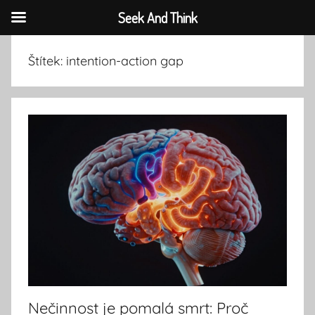
Seek And Think
Přejít
Štítek:
intention-action gap
k
obsahu
Nečinnost je pomalá smrt: Proč