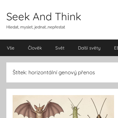
Přejít
k
Seek And Think
obsahu
Hledat, myslet, jednat…nepřestat
Vše
Člověk
Svět
Další světy
E
Štítek:
horizontální genový přenos