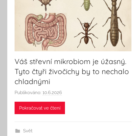
Váš střevní mikrobiom je úžasný.
Tyto čtyři živočichy by to nechalo
chladnými
Publikováno:
10.6.2026
A
u
Pokračovat ve čtení
t
o
r
Svět
: