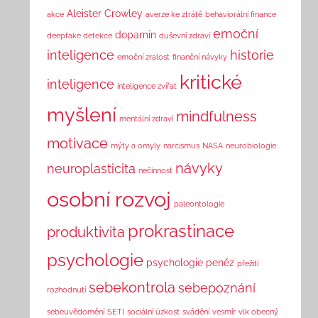
Aleister Crowley
akce
averze ke ztrátě
behaviorální finance
emoční
dopamin
deepfake detekce
duševní zdraví
inteligence
historie
emoční zralost
finanční návyky
kritické
inteligence
inteligence zvířat
myšlení
mindfulness
mentální zdraví
motivace
mýty a omyly
narcismus
NASA
neurobiologie
návyky
neuroplasticita
nečinnost
osobní rozvoj
paleontologie
prokrastinace
produktivita
psychologie
psychologie peněz
přežití
sebekontrola
sebepoznání
rozhodnutí
sebeuvědomění
SETI
sociální úzkost
svádění
vesmír
vlk obecný